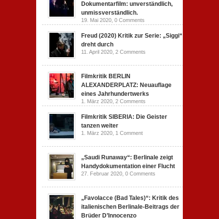
Dokumentarfilm: unverständlich,
unmissverständlich.
19. Mai 2020,
0 Comments
Freud (2020) Kritik zur Serie: „Siggi“
dreht durch
11. April 2020,
2 Comments
Filmkritik BERLIN
ALEXANDERPLATZ: Neuauflage
eines Jahrhundertwerks
1. März 2020,
2 Comments
Filmkritik SIBERIA: Die Geister
tanzen weiter
1. März 2020,
1 Comment
„Saudi Runaway“: Berlinale zeigt
Handydokumentation einer Flucht
27. Februar 2020,
0 Comments
„Favolacce (Bad Tales)“: Kritik des
italienischen Berlinale-Beitrags der
Brüder D’Innocenzo