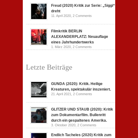
Freud (2020) Kritik zur Serie: „Siggi“
dreht
11. April 2020,
2 Comments
Filmkritik BERLIN
ALEXANDERPLATZ: Neuauflage
eines Jahrhundertwerks
1. März 2020,
2 Comments
Letzte Beiträge
GUNDA (2020): Kritik. Heilige
Kreaturen, spektakulär inszeniert.
21. April 2021,
2 Comments
GLITZER UND STAUB (2020): Kritik
zum Dokumentarfilm. Bullenritt
durch ein gespaltenes Amerika.
3. Oktober 2020,
2 Comments
Endlich Tacheles (2020) Kritik zum