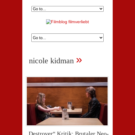
»
nicole kidman
„Destroyer“ Kritik: Brutaler Neo-