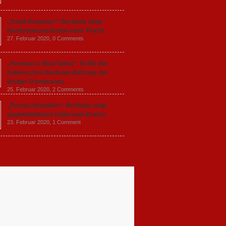
„Saudi Runaway“: Berlinale zeigt
Handydokumentation einer Flucht
27. Februar 2020,
0 Comments
„Favolacce (Bad Tales)“: Kritik des
italienischen Berlinale-Beitrags der
Brüder D’Innocenzo
25. Februar 2020,
2 Comments
„Persischstunden“: Berlinale zeigt
ungewöhnliches Holocaust-Drama
23. Februar 2020,
1 Comment