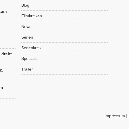
Blog
 zum
n
Filmkritiken
News
Serien
Serienkritik
“ dreht
Specials
Trailer
Z:
s
en
Impressum
|