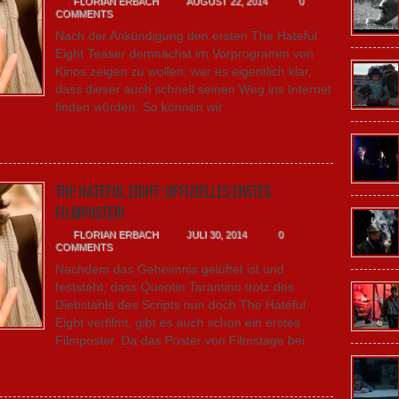
FLORIAN ERBACH
AUGUST 22, 2014
0
COMMENTS
Nach der Ankündigung den ersten The Hateful
Eight Teaser demnächst im Vorprogramm von
Kinos zeigen zu wollen, war es eigentlich klar,
dass dieser auch schnell seinen Weg ins Internet
finden würden. So können wir
The Hateful Eight: Offizielles erstes
Filmposter!
FLORIAN ERBACH
JULI 30, 2014
0
COMMENTS
Nachdem das Geheimnis gelüftet ist und
feststeht, dass Quentin Tarantino trotz des
Diebstahls des Scripts nun doch The Hateful
Eight verfilmt, gibt es auch schon ein erstes
Filmposter. Da das Poster von Filmstage bei