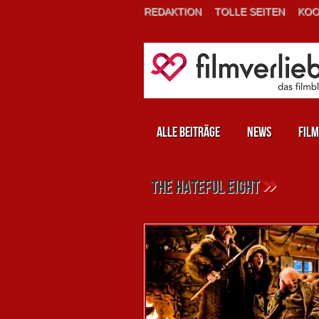
REDAKTION
TOLLE SEITEN
KOO
Alle Beiträge
News
Film
»
the hateful eight