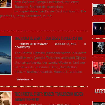
dem Western Django Unchained, der letzte
Tarantino-Streifen die deutschen
Lichtspielhäuser beglückte. Und nun kommt The
egiearbeit Quentin Tarantinos, zu der
The Hateful Eight – Der erste Trailer ist da!
TOBIAS RITTERSKAMP
AUGUST 13, 2015
0
COMMENTS
The Hateful Eight ist, passenderweise, der achte
Kinofilm von Quentin Tarantino und nach Django
Unchained bereits der zweite Western. Und wer
ist mal wieder mit dabei? Der „Bad Mother
Fucker“ höchstpersönlich, Samuel L. Jackson.
»
Weiterlesen
Letzt
The Hateful Eight: Teaser-Trailer zum neuen
Tarantino-Film!