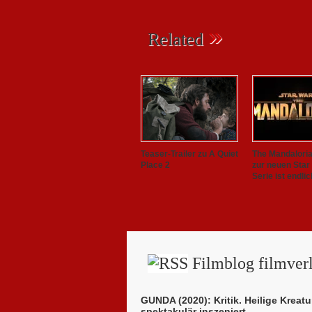
»
Related
Teaser-Trailer zu A Quiet
The Mandalorian
Place 2
zur neuen Star
Serie ist endlic
Filmblog filmverl
GUNDA (2020): Kritik. Heilige Kreatu
spektakulär inszeniert.