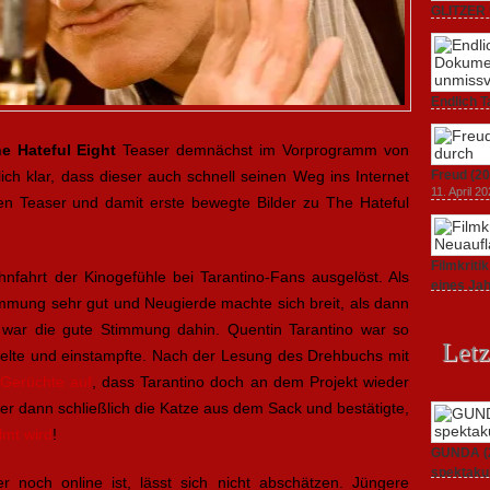
GLITZER 
Dokument
3. Oktober
Endlich T
unverstän
19. Mai 20
e Hateful Eight
Teaser demnächst im Vorprogramm von
ich klar, dass dieser auch schnell seinen Weg ins Internet
Freud (20
11. April 2
en Teaser und damit erste bewegte Bilder zu The Hateful
Filmkrit
nfahrt der Kinogefühle bei Tarantino-Fans ausgelöst. Als
eines Ja
timmung sehr gut und Neugierde machte sich breit, als dann
1. März 20
 war die gute Stimmung dahin. Quentin Tarantino war so
Letz
celte und einstampfte. Nach der Lesung des Drehbuchs mit
Gerüchte auf
, dass Tarantino doch an dem Projekt wieder
s er dann schließlich die Katze aus dem Sack und bestätigte,
lmt wird
!
GUNDA (20
spektakul
r noch online ist, lässt sich nicht abschätzen. Jüngere
21. April 2