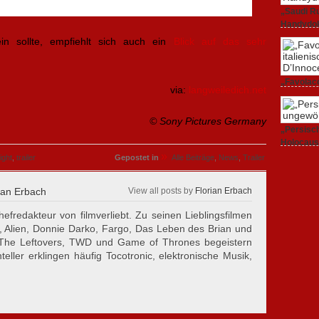
„Saudi Ru
Handydok
27. Februa
ein sollte, empfiehlt sich auch ein
Blick auf das sehr
„Favolacc
via:
langweiledich.net
Berlinale
25. Februa
© Sony Pictures Germany
„Persisch
Holocaus
23. Februa
»
ight
,
trailer
Gepostet in
Alle Beiträge
,
News
,
Trailer
ian Erbach
View all posts by
Florian Erbach
hefredakteur von filmverliebt. Zu seinen Lieblingsfilmen
, Alien, Donnie Darko, Fargo, Das Leben des Brian und
 The Leftovers, TWD und Game of Thrones begeistern
eller erklingen häufig Tocotronic, elektronische Musik,