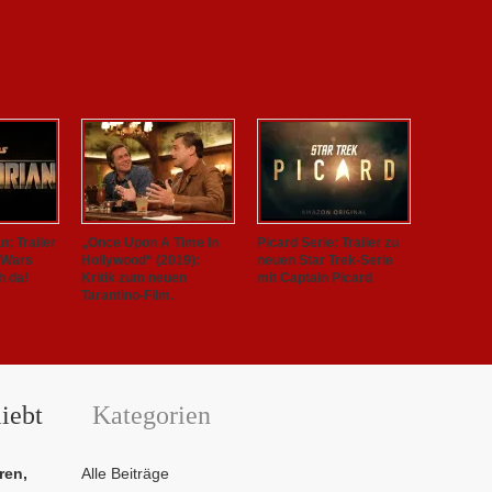
: Trailer
„Once Upon A Time In
Picard Serie: Trailer zu
 Wars
Hollywood“ (2019):
neuen Star Trek-Serie
h da!
Kritik zum neuen
mit Captain Picard
Tarantino-Film.
iebt
Kategorien
ren,
Alle Beiträge