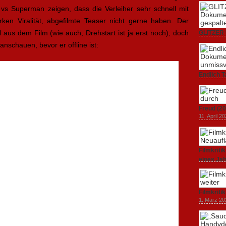
vs Superman zeigen, dass die Verleiher sehr schnell mit
ken Viralität, abgefilmte Teaser nicht gerne haben. Der
l aus dem Film (wie auch, Drehstart ist ja erst noch), doch
GLITZER 
Dokumenta
l anschauen, bevor er offline ist:
Amerika.
3. Oktober
Endlich T
unverstän
19. Mai 20
Freud (20
11. April 2
Filmkrit
eines Ja
1. März 20
Filmkriti
1. März 20