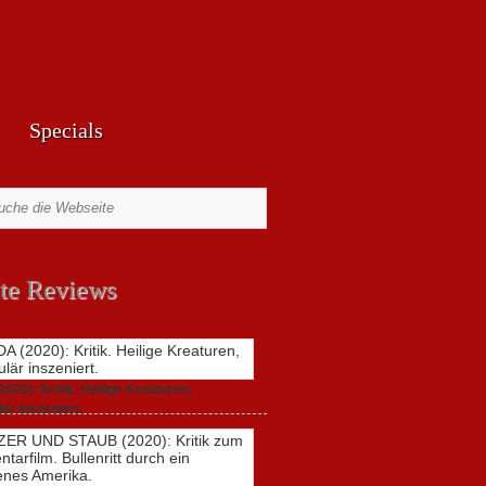
Specials
te Reviews
20): Kritik. Heilige Kreaturen,
är inszeniert.
zu
021,
Keine Kommentare
GUNDA
(2020):
Kritik.
Heilige