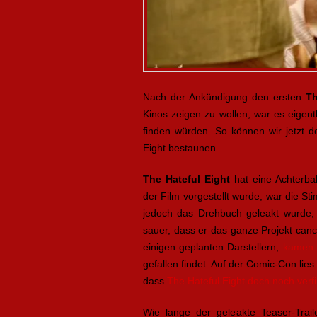
Nach der Ankündigung den ersten
Th
Kinos zeigen zu wollen, war es eigentl
finden würden. So können wir jetzt d
Eight bestaunen.
The Hateful Eight
hat eine Achterbah
der Film vorgestellt wurde, war die S
jedoch das Drehbuch geleakt wurde,
sauer, dass er das ganze Projekt can
einigen geplanten Darstellern,
kamen 
gefallen findet. Auf der Comic-Con lie
dass
The Hateful Eight doch noch verfi
Wie lange der geleakte Teaser-Traile