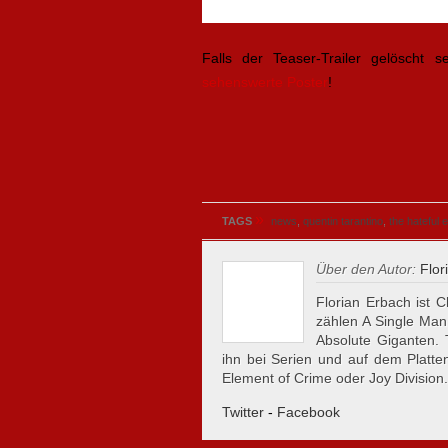
Falls der Teaser-Trailer gelöscht s
sehenswerte Poster
!
»
TAGS
news
,
quentin tarantino
,
the hateful e
Über den Autor:
Flor
Florian Erbach ist C
zählen A Single Man
Absolute Giganten.
ihn bei Serien und auf dem Plattent
Element of Crime oder Joy Division.
Twitter
-
Facebook