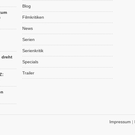
Blog
 zum
n
Filmkritiken
News
Serien
Serienkritik
“ dreht
Specials
Trailer
Z:
s
en
Impressum
|