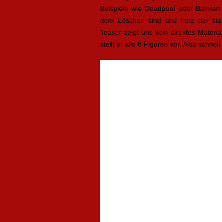
Beispiele wie Deadpool oder Batman 
dem Löschen sind und trotz der star
Teaser zeigt uns kein direktes Materia
stellt er alle 8 Figuren vor. Also schnel