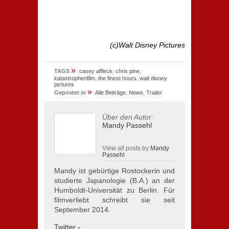
(c)Walt Disney Pictures
»
TAGS
casey affleck
,
chris pine
,
katastrophenfilm
,
the finest hours
,
walt disney
pictures
»
Gepostet in
Alle Beiträge
,
News
,
Trailer
Über den Autor:
Mandy Passehl
View all posts by
Mandy
Passehl
Mandy ist gebürtige Rostockerin und
studierte Japanologie (B.A.) an der
Humboldt-Universität zu Berlin. Für
filmverliebt schreibt sie seit
September 2014.
Twitter
-