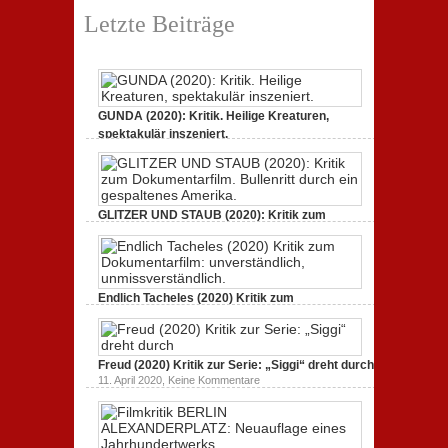
Filmkritik
Letzte Beiträge
BERLIN
ALEXANDERPLATZ:
Neuauflage
eines
Jahrhundertwerks
GUNDA (2020): Kritik. Heilige Kreaturen,
spektakulär inszeniert.
zu
21. April 2021,
Keine Kommentare
GUNDA
(2020):
Kritik.
Heilige
Kreaturen,
GLITZER UND STAUB (2020): Kritik zum
spektakulär
Dokumentarfilm. Bullenritt durch ein
inszeniert.
gespaltenes Amerika.
zu
3. Oktober 2020,
Keine Kommentare
GLITZER
UND
Endlich Tacheles (2020) Kritik zum
STAUB
(2020):
Dokumentarfilm: unverständlich,
Kritik
unmissverständlich.
zum
zu
19. Mai 2020,
Keine Kommentare
Dokumentarfilm.
Endlich
Bullenritt
Freud (2020) Kritik zur Serie: „Siggi“ dreht durch
Tacheles
durch
zu
11. April 2020,
Keine Kommentare
(2020)
ein
Freud
Kritik
gespaltenes
(2020)
zum
Amerika.
Kritik
Dokumentarfilm:
zur
unverständlich,
Serie:
unmissverständlich.