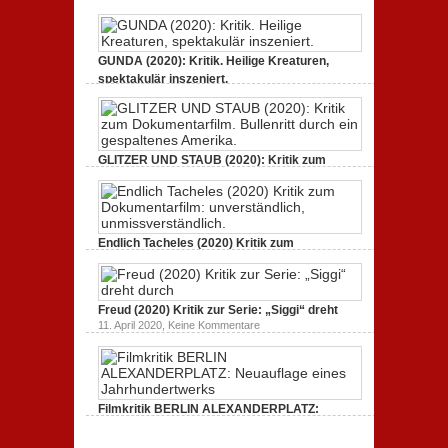
GUNDA (2020): Kritik. Heilige Kreaturen,
spektakulär inszeniert.
zu
21. April 2021,
Keine Kommentare
GUNDA
(2020):
Kritik.
Heilige
Kreaturen,
GLITZER UND STAUB (2020): Kritik zum
spektakulär
Dokumentarfilm.
inszeniert.
zu
3. Oktober 2020,
Keine Kommentare
GLITZER
UND
STAUB
(2020):
Endlich Tacheles (2020) Kritik zum
Kritik
Dokumentarfilm: unverständlich,
zum
zu
19. Mai 2020,
Keine Kommentare
Dokumentarfilm.
Endlich
Bullenritt
Tacheles
durch
Freud (2020) Kritik zur Serie: „Siggi“ dreht
(2020)
ein
Kritik
zu
gespaltenes
11. April 2020,
Keine Kommentare
zum
Freud
Amerika.
Dokumentarfilm:
(2020)
unverständlich,
Kritik
unmissverständlich.
zur
Serie:
„Siggi“
Filmkritik BERLIN ALEXANDERPLATZ:
dreht
durch
Neuauflage eines Jahrhundertwerks
zu
1. März 2020,
Keine Kommentare