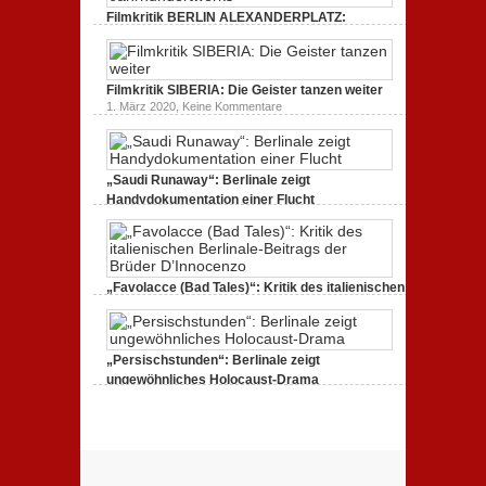
„Siggi“
Filmkritik BERLIN ALEXANDERPLATZ:
dreht
durch
Neuauflage eines Jahrhundertwerks
zu
1. März 2020,
Keine Kommentare
Filmkritik
BERLIN
Filmkritik SIBERIA: Die Geister tanzen weiter
ALEXANDERPLATZ:
Neuauflage
zu
1. März 2020,
Keine Kommentare
eines
Filmkritik
Jahrhundertwerks
SIBERIA:
Die
Geister
tanzen
„Saudi Runaway“: Berlinale zeigt
weiter
Handydokumentation einer Flucht
zu
27. Februar 2020,
Keine Kommentare
„Saudi
Runaway“:
Berlinale
zeigt
Handydokumentation
„Favolacce (Bad Tales)“: Kritik des italienischen
einer
Berlinale-Beitrags der Brüder D’Innocenzo
Flucht
zu
25. Februar 2020,
Keine Kommentare
„Favolacce
(Bad
„Persischstunden“: Berlinale zeigt
Tales)“:
Kritik
ungewöhnliches Holocaust-Drama
des
zu
23. Februar 2020,
Keine Kommentare
italienischen
„Persischstunden“:
Berlinale-
Berlinale
Beitrags
zeigt
der
ungewöhnliches
Brüder
Holocaust-
D’Innocenzo
Drama