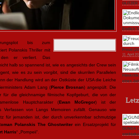
GLITZER 
Dokument
3. Oktober
Endlich T
unverstän
19. Mai 20
örungsplot bis zum
rt Polanskis Thriller mit
Freud (20
11. April 2
 den er verliert. Das
icht halb so spannend ist, wie es angesichts der Crew sein
gent, wie es zu sein vorgibt, sind die skurrilen Parallelen
Filmkrit
inn der Handlung wird an der Ostküste der USA die Leiche
eines Ja
1. März 20
ierministers Adam Lang (
Pierce Brosnan
) angespült. Die
 für die gleichnamige filmische Kopfgeburt, die von der
Letz
amenlose Hauptcharakter (
Ewan McGregor
) ist der
as Verfassen von Langs Memoiren zufällt. Genauso wie
tz für jemanden ist, der durch unverkennbar schmutzige
Roman Polanskis
The Ghostwriter
ein Ersatzprojekt für
GUNDA (20
t Harris‘
„Pompeii“.
spektakul
21. April 2