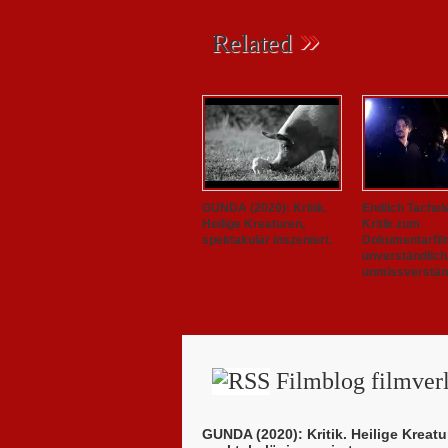
»
Related
GUNDA (2020): Kritik.
Endlich Tachel
Heilige Kreaturen,
Kritik zum
spektakulär inszeniert.
Dokumentarfil
unverständlich
unmissverständ
Filmblog filmverl
GUNDA (2020): Kritik. Heilige Kreatu