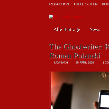
REDAKTION
TOLLE SEITEN
KOO
Alle Beiträge
News
The Ghostwriter: K
Roman Polanski
LIDA BACH
29. APRIL 2016
1 C