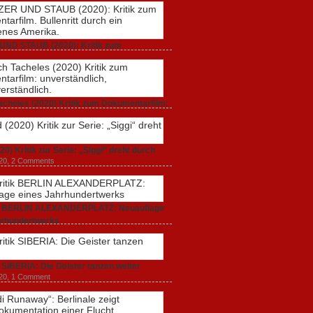
UND STAUB (2020): Kritik zum
rfilm. Bullenritt durch ein gespaltenes
 2020,
2 Comments
acheles (2020) Kritik zum Dokumentarfilm:
dlich, unmissverständlich.
20,
0 Comments
20) Kritik zur Serie: „Siggi“ dreht durch
020,
2 Comments
ik BERLIN ALEXANDERPLATZ: Neuauflage
hrhundertwerks
20,
2 Comments
k SIBERIA: Die Geister tanzen weiter
20,
1 Comment