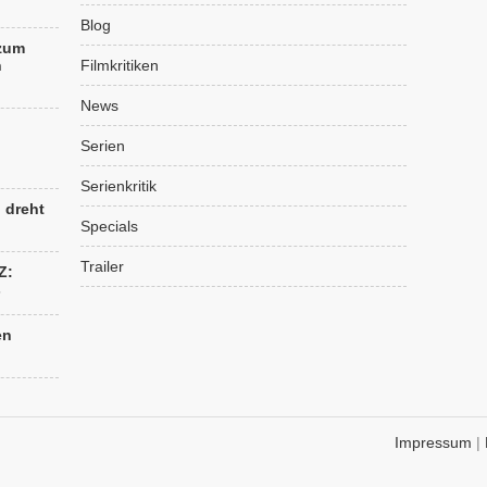
Blog
 zum
n
Filmkritiken
News
Serien
Serienkritik
“ dreht
Specials
Trailer
Z:
s
en
Impressum
|