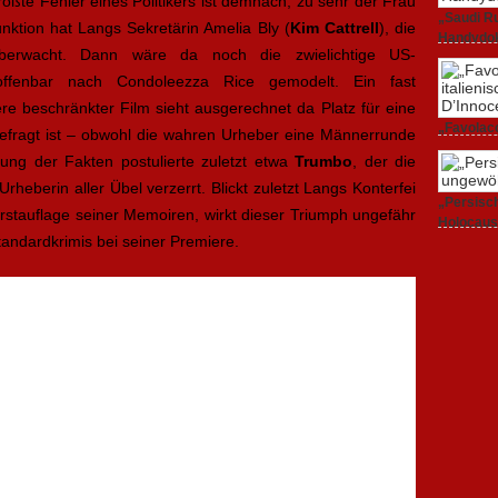
rößte Fehler eines Politikers ist demnach, zu sehr der Frau
„Saudi Ru
unktion hat Langs Sekretärin Amelia Bly (
Kim Cattrell
), die
Handydok
erwacht. Dann wäre da noch die zwielichtige US-
27. Februa
offenbar nach Condoleezza Rice gemodelt. Ein fast
re beschränkter Film sieht ausgerechnet da Platz für eine
„Favolacc
 gefragt ist – obwohl die wahren Urheber eine Männerrunde
Berlinale
ung der Fakten postulierte zuletzt etwa
Trumbo
, der die
25. Februa
rheberin aller Übel verzerrt. Blickt zuletzt Langs Konterfei
„Persisch
rstauflage seiner Memoiren, wirkt dieser Triumph ungefähr
Holocaus
tandardkrimis bei seiner Premiere.
23. Februa