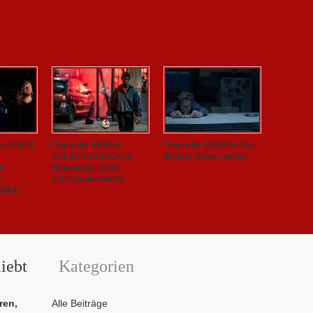
es (2020)
Filmkritik BERLIN
Filmkritik SIBERIA: Die
ALEXANDERPLATZ:
Geister tanzen weiter
m:
Neuauflage eines
,
Jahrhundertwerks
lich.
iebt
Kategorien
ren,
Alle Beiträge