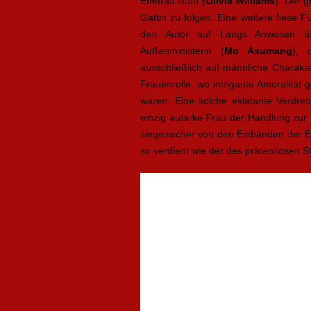
Ehefrau Ruth (
Olivia Williams
). Der g
Gattin zu folgen. Eine weitere fiese F
den Autor auf Langs Anwesen üb
Außenministerin (
Mo Asumang
), 
ausschließlich auf männliche Charakte
Frauenrolle, wo intrigante Amoralität
waren. Eine solche eklatante Verdreh
einzig autarke Frau der Handlung zur U
siegessicher von den Einbänden der E
so verdient wie der des prätentiösen S