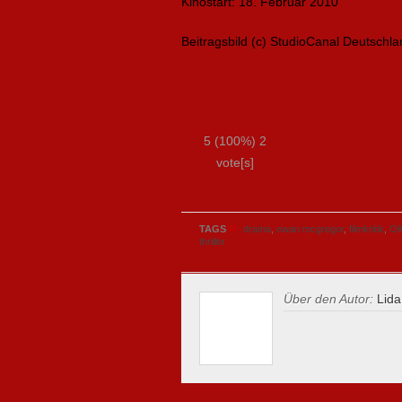
Kinostart: 18. Februar 2010
Beitragsbild (c) StudioCanal Deutschl
5
(100%)
2
vote[s]
»
TAGS
drama
,
ewan mcgregor
,
filmkritik
,
Oli
thriller
Über den Autor:
Lida