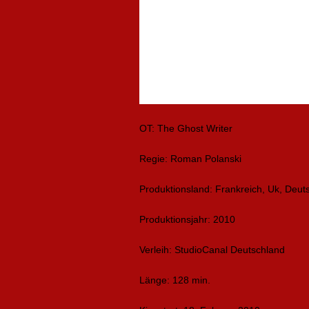
OT: The Ghost Writer
Regie: Roman Polanski
Produktionsland: Frankreich, Uk, Deut
Produktionsjahr: 2010
Verleih: StudioCanal Deutschland
Länge: 128 min.