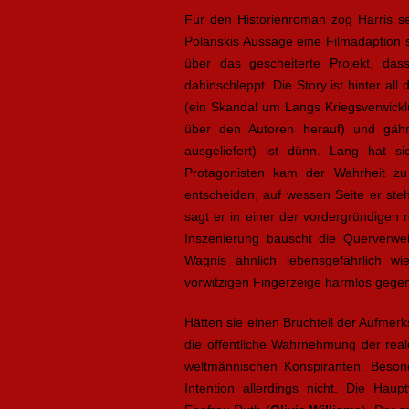
Für den Historienroman zog Harris se
Polanskis Aussage eine Filmadaption 
über das gescheiterte Projekt, dass
dahinschleppt. Die Story ist hinter a
(ein Skandal um Langs Kriegsverwickl
über den Autoren herauf) und gähn
ausgeliefert) ist dünn. Lang hat 
Protagonisten kam der Wahrheit z
entscheiden, auf wessen Seite er steh
sagt er in einer der vordergründigen 
Inszenierung bauscht die Querverwe
Wagnis ähnlich lebensgefährlich w
vorwitzigen Fingerzeige harmlos geg
Hätten sie einen Bruchteil der Aufmer
die öffentliche Wahrnehmung der realen
weltmännischen Konspiranten. Besond
Intention allerdings nicht. Die Hau