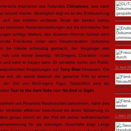
inerseits Inspiration aus Polanskis
Chinatown
, was nach
so reizvoll mache. Womöglich liegt es an der Enttäuschung
GLITZER 
 sich das kollektiv verfasste Skript der beiden lustlos
Dokumenta
ll den ominösen Kameraeinstellungen auf die stürmische See
Amerika.
ungen schlägt Wellen), den düsteren Himmel (Unheil zieht
3. Oktober
ende Freiräume hinter dem Hauptcharakter (schutzlos
Endlich T
sich die Hände schmutzig gemacht, der Vorgänger des
unverstän
19. Mai 20
u nah und wurde beseitigt. McGregors Charakter muss
t und wem er trauen kann. Er verstehe nichts von Politik,
Freud (20
11. April 2
realpolitischen Anspielungen auf
Tony Blair
hinweisen. Die
ise auf, als würde dadurch der gesamte Film zu einem
ie der Job von McGregors Figur. Tatsächlich sind die
Filmkrit
enüber
Taxi to the Dark Side
oder
No End in Sight
.
eines Ja
1. März 20
ksamkeit von Polanskis Routinearbeit bekommen, hätte dies
 Vorbilder effektiver beeinflusst als deren Stilisierung zu
Filmkriti
1. März 20
ers genau nimmt es der Plot mit seiner aufklärerischen
ptverantwortung für die dreckigen Geschäfte trägt Langs