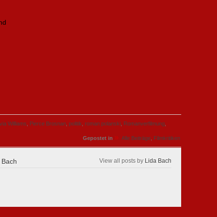
and
via Williams
,
Pierce Brosnan
,
politik
,
roman polanski
,
Romanverfilmung
,
»
Gepostet in
Alle Beiträge
,
Filmkritiken
 Bach
View all posts by
Lida Bach