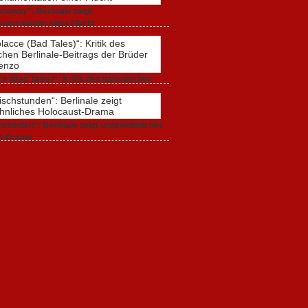
naway“: Berlinale zeigt
umentation einer Flucht
r 2020,
0 Comments
e (Bad Tales)“: Kritik des italienischen
-Beitrags der Brüder D’Innocenzo
r 2020,
2 Comments
stunden“: Berlinale zeigt ungewöhnliches
t-Drama
r 2020,
1 Comment