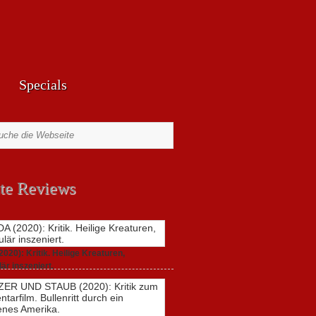
Specials
te Reviews
20): Kritik. Heilige Kreaturen,
är inszeniert.
021,
2 Comments