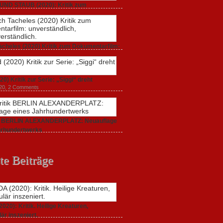
UND STAUB (2020): Kritik zum
arfilm.
 2020,
2 Comments
acheles (2020) Kritik zum Dokumentarfilm:
dlich,
20,
0 Comments
20) Kritik zur Serie: „Siggi“ dreht
020,
2 Comments
ik BERLIN ALEXANDERPLATZ: Neuauflage
hrhundertwerks
20,
2 Comments
te Beiträge
20): Kritik. Heilige Kreaturen,
är inszeniert.
021,
2 Comments