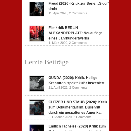
Freud (2020) Kritik zur Serie: „Siggi“
dreht
11. April 2020,
2 Comments
Filmkritik BERLIN
ALEXANDERPLATZ: Neuauflage
eines Jahrhundertwerks
1. März 2020,
2 Comments
Letzte Beiträge
GUNDA (2020): Kritik. Heilige
Kreaturen, spektakulär inszeniert.
21. April 2021,
2 Comments
GLITZER UND STAUB (2020): Kritik
zum Dokumentarfilm. Bullenritt
durch ein gespaltenes Amerika.
3. Oktober 2020,
2 Comments
Endlich Tacheles (2020) Kritik zum