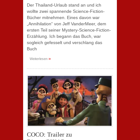
Der Thailand-Urlaub stand an und ich
wollte zwei spannende Science-Fiction-
Bücher mitnehmen. Eines davon war
„Annihilation“ von Jeff VanderMeer, dem
ersten Teil seiner Mystery-Science-Fiction-
Erzählung. Ich begann das Buch, war
sogleich gefesselt und verschlang das
Buch
»
Weiterlesen
COCO: Trailer zu