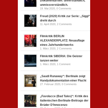
Dokumentarfilm: unverständlich,
unmissverständlich.
19. Mai 2020,
0 Comments
Freud (2020) Kritik zur Serie: „Siggi“
dreht durch
11. April 2020,
2 Comments
Filmkritik BERLIN
ALEXANDERPLATZ: Neuauflage
eines Jahrhundertwerks
1. März 2020,
2 Comments
Filmkritik SIBERIA: Die Geister
tanzen weiter
1. März 2020,
1 Comment
„Saudi Runaway“: Berlinale zeigt
Handydokumentation einer Flucht
27. Februar 2020,
0 Comments
„Favolacce (Bad Tales)“: Kritik des
italienischen Berlinale-Beitrags der
Brüder D’Innocenzo