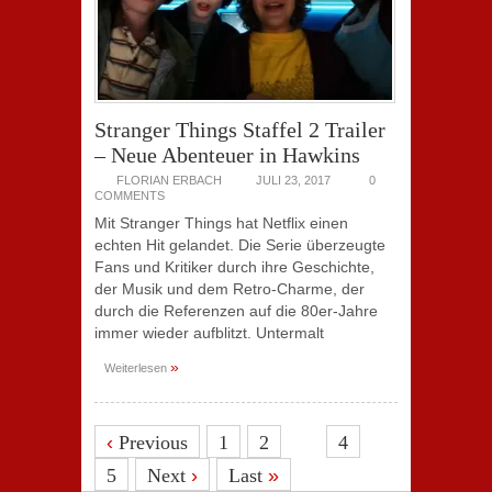
Stranger Things Staffel 2 Trailer
– Neue Abenteuer in Hawkins
FLORIAN ERBACH
JULI 23, 2017
0
COMMENTS
Mit Stranger Things hat Netflix einen
echten Hit gelandet. Die Serie überzeugte
Fans und Kritiker durch ihre Geschichte,
der Musik und dem Retro-Charme, der
durch die Referenzen auf die 80er-Jahre
immer wieder aufblitzt. Untermalt
»
Weiterlesen
3
‹
Previous
1
2
4
5
Next
›
Last
»