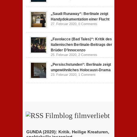
„Saudi Runaway“: Berlinale zeigt
Handydokumentation einer Flucht
27. Februar 2020,
0 Comments
„Favolacce (Bad Tales)“: Kritik des
italienischen Berlinale-Beitrags der
Brüder D’Innocenzo
25. Februar 2020,
2 Comments
„Persischstunden“: Berlinale zeigt
ungewöhnliches Holocaust-Drama
23. Februar 2020,
1 Comment
Filmblog filmverliebt
GUNDA (2020): Kritik. Heilige Kreaturen,
spektakulär inszeniert.