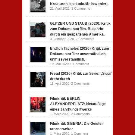
Kreaturen, spektakulär inszeniert.
21. April 2021,
2 Comments
GLITZER UND STAUB (2020): Kritik
zum Dokumentarfilm. Bullenritt
durch ein gespaltenes Amerika.
3. Oktober 2020,
2 Comments
Endlich Tacheles (2020) Kritik zum
Dokumentarfilm: unverständlich,
unmissverständlich.
19. Mai 2020,
0 Comments
Freud (2020) Kritik zur Serie: „Siggi“
dreht durch
11. April 2020,
2 Comments
Filmkritik BERLIN
ALEXANDERPLATZ: Neuauflage
eines Jahrhundertwerks
1. März 2020,
2 Comments
Filmkritik SIBERIA: Die Geister
tanzen weiter
1. März 2020,
1 Comment