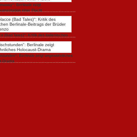
naway“: Berlinale zeigt
umentation einer Flucht
r 2020,
0 Comments
e (Bad Tales)“: Kritik des italienischen
-Beitrags der Brüder D’Innocenzo
r 2020,
2 Comments
stunden“: Berlinale zeigt ungewöhnliches
t-Drama
r 2020,
1 Comment