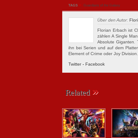
»
TAGS
Guardians of the Galaxy
Über den Autor:
Flor
Florian Erbach ist C
zählen A Single Man
Absolute Giganten.
ihn bei Serien und auf dem Plattent
Element of Crime oder Joy Division.
Twitter
-
Facebook
»
Related