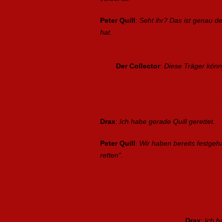
Peter Quill
:
Seht ihr? Das ist genau 
hat.
Der Collector
:
Diese Träger könn
Drax
:
Ich habe gerade Quill gerettet.
Peter Quill
:
Wir haben bereits festgehal
retten“.
Drax
:
Ich h