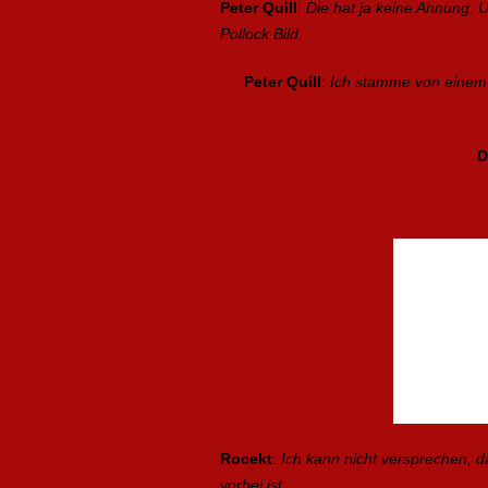
Peter Quill
:
Die hat ja keine Ahnung. 
Pollock Bild.
Peter Quill
:
Ich stamme von einem P
D
Rocekt
:
Ich kann nicht versprechen, da
vorbei ist.