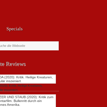
Specials
te Reviews
20): Kritik. Heilige Kreaturen,
är inszeniert.
021,
2 Comments