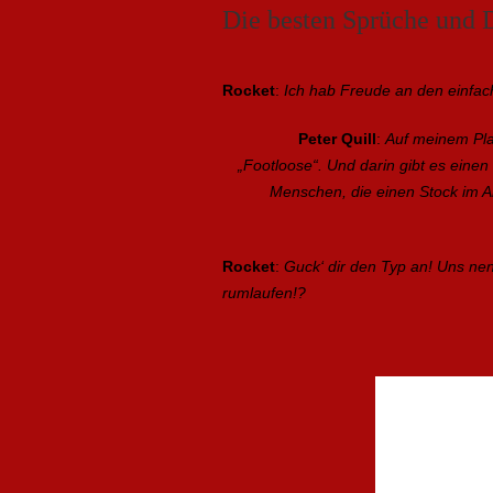
Die besten Sprüche und D
Rocket
:
Ich hab Freude an den einfach
Peter Quill
:
Auf meinem Plan
„Footloose“. Und darin gibt es eine
Menschen, die einen Stock im Ars
Rocket
:
Guck‘ dir den Typ an! Uns nenn
rumlaufen!?