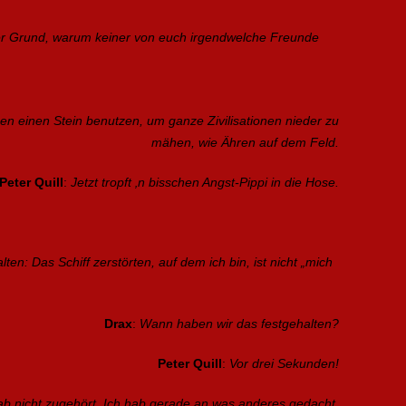
der Grund, warum keiner von euch irgendwelche Freunde
en einen Stein benutzen, um ganze Zivilisationen nieder zu
mähen, wie Ähren auf dem Feld.
Peter Quill
:
Jetzt tropft ‚n bisschen Angst-Pippi in die Hose.
ten: Das Schiff zerstörten, auf dem ich bin, ist nicht „mich
Drax
:
Wann haben wir das festgehalten?
Peter Quill
:
Vor drei Sekunden!
ab nicht zugehört. Ich hab gerade an was anderes gedacht.