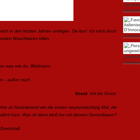
„Saudi Ru
Handydok
27. Februa
ich in den letzten Jahren umlegen. Da lass‘ ich mich doch
„Favolacc
enden Waschbären killen.
Berlinale
25. Februa
„Persisch
Holocaus
 so was wie du, Blödmann.
23. Februa
ht – außer mich.
Groot
:
Ich bin Groot.
erhin so faszinierend wie die ersten neunundachtzig Mal, die
wähnt hast. Was ist denn bloß los mit diesem Gummibaum?
 Dreckstall.