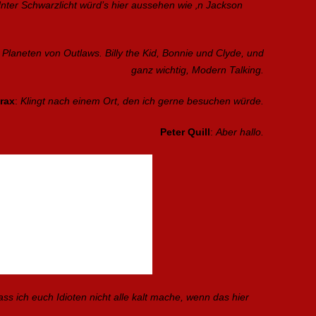
Unter Schwarzlicht würd’s hier aussehen wie ‚n Jackson
laneten von Outlaws. Billy the Kid, Bonnie und Clyde, und
ganz wichtig, Modern Talking.
rax
:
Klingt nach einem Ort, den ich gerne besuchen würde.
Peter Quill
:
Aber hallo.
ss ich euch Idioten nicht alle kalt mache, wenn das hier