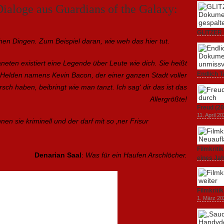
ialoge aus Guardians of the Galaxy:
GLITZER 
en Dingen. Zum Beispiel daran, wie weh das hier tut.
Dokumenta
Amerika.
3. Oktober
eten existiert eine Legende über Leute wie dich. Sie heißt
Endlich T
n Helden namens Kevin Bacon, der einer ganzen Stadt voller
unverstän
ch haben, beibringt wie man tanzt. Ich sag‘ dir das ist das
19. Mai 20
Allergrößte!
Freud (20
11. April 2
en sie kriminell und der darf mit so ‚ner Frisur
Filmkrit
Denarian Saal
:
Was für ein Haufen Arschlöcher.
eines Ja
1. März 20
Filmkriti
1. März 20