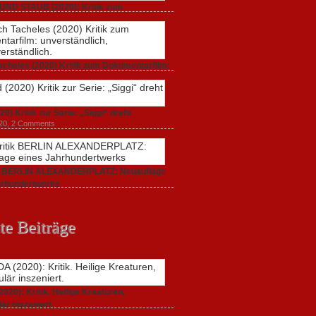
UND STAUB (2020): Kritik zum
arfilm.
 2020,
2 Comments
acheles (2020) Kritik zum Dokumentarfilm:
dlich,
20,
0 Comments
20) Kritik zur Serie: „Siggi“ dreht
020,
2 Comments
ik BERLIN ALEXANDERPLATZ: Neuauflage
hrhundertwerks
20,
2 Comments
te Beiträge
20): Kritik. Heilige Kreaturen,
är inszeniert.
021,
2 Comments