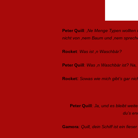
Peter Quill
:
‚Ne Menge Typen wollten m
nicht von ‚nem Baum und ‚nem sprech
Rocket
:
Was ist ‚n Waschbär?
Peter Quill
:
Was ‚n Waschbär ist? Na,
Rocket:
Sowas wie mich gibt’s gar nic
Peter Quill
:
Ja, und es bleibt weit
du’s er
Gamora
:
Quill, dein Schiff ist ein fieser