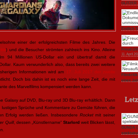
GLITZER 
Dokument
3. Oktober
Endlich T
unverstän
19. Mai 20
lsohne einer der erfolgreichsten Filme des Jahres. Die
itik
) und die Besucher strömten zahlreich ins Kino. Alleine
Freud (20
11. April 2
lm 94 Millionen US-Dollar ein und übertraf damit die
ollar. Kaum verwunderlich also, dass bereits zwei weitere
bisherigen Informationen wird am
17. Juli 2017 der zweite
Filmkrit
tlicht. Doch bis dahin ist es noch eine lange Zeit, die mit
eines Ja
1. März 20
ante des Marvelfilms kompensiert werden kann.
Letz
he Galaxy auf DVD, Blu-ray und 3D Blu-ray erhältlich. Dann
e lustigen Sprüche und Kommentare zu Gemüte führen, die
n Erfolg werden ließen. Insbesondere
Rocket
mit seiner
er Quill
, dessen „Künstlername“
Starlord
weit Blicken lässt,
GUNDA (20
n.
spektakul
21. April 2