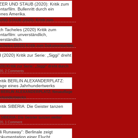
UND STAUB (2020): Kritik zum
rfilm. Bullenritt durch ein gespaltenes
 2020,
2 Comments
acheles (2020) Kritik zum Dokumentarfilm:
dlich, unmissverständlich.
20,
0 Comments
20) Kritik zur Serie: „Siggi“ dreht durch
020,
2 Comments
ik BERLIN ALEXANDERPLATZ: Neuauflage
hrhundertwerks
20,
2 Comments
k SIBERIA: Die Geister tanzen weiter
20,
1 Comment