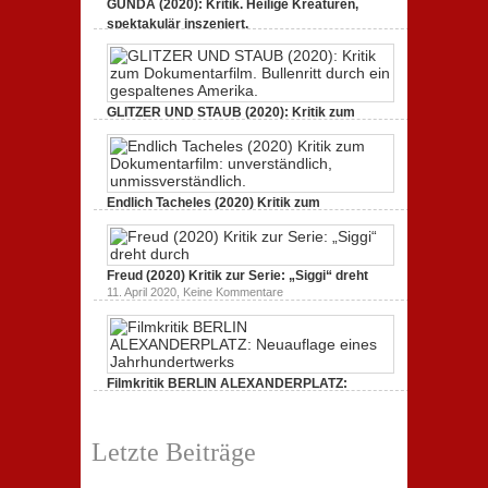
GUNDA (2020): Kritik. Heilige Kreaturen,
spektakulär inszeniert.
zu
21. April 2021,
Keine Kommentare
GUNDA
(2020):
Kritik.
Heilige
Kreaturen,
GLITZER UND STAUB (2020): Kritik zum
spektakulär
Dokumentarfilm.
inszeniert.
zu
3. Oktober 2020,
Keine Kommentare
GLITZER
UND
STAUB
(2020):
Endlich Tacheles (2020) Kritik zum
Kritik
Dokumentarfilm: unverständlich,
zum
zu
19. Mai 2020,
Keine Kommentare
Dokumentarfilm.
Endlich
Bullenritt
Tacheles
durch
Freud (2020) Kritik zur Serie: „Siggi“ dreht
(2020)
ein
Kritik
zu
gespaltenes
11. April 2020,
Keine Kommentare
zum
Freud
Amerika.
Dokumentarfilm:
(2020)
unverständlich,
Kritik
unmissverständlich.
zur
Serie:
„Siggi“
Filmkritik BERLIN ALEXANDERPLATZ:
dreht
durch
Neuauflage eines Jahrhundertwerks
zu
1. März 2020,
Keine Kommentare
Filmkritik
Letzte Beiträge
BERLIN
ALEXANDERPLATZ:
Neuauflage
eines