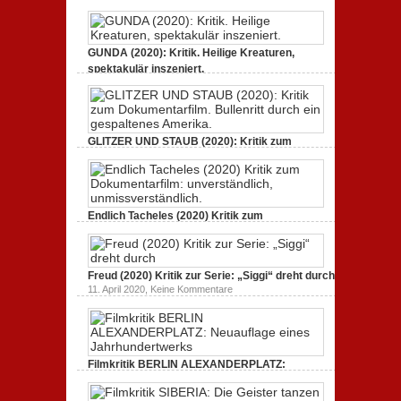
Jahrhundertwerks
GUNDA (2020): Kritik. Heilige Kreaturen,
spektakulär inszeniert.
zu
21. April 2021,
Keine Kommentare
GUNDA
(2020):
Kritik.
Heilige
Kreaturen,
GLITZER UND STAUB (2020): Kritik zum
spektakulär
Dokumentarfilm. Bullenritt durch ein
inszeniert.
gespaltenes Amerika.
zu
3. Oktober 2020,
Keine Kommentare
GLITZER
UND
Endlich Tacheles (2020) Kritik zum
STAUB
(2020):
Dokumentarfilm: unverständlich,
Kritik
unmissverständlich.
zum
zu
19. Mai 2020,
Keine Kommentare
Dokumentarfilm.
Endlich
Bullenritt
Freud (2020) Kritik zur Serie: „Siggi“ dreht durch
Tacheles
durch
zu
11. April 2020,
Keine Kommentare
(2020)
ein
Freud
Kritik
gespaltenes
(2020)
zum
Amerika.
Kritik
Dokumentarfilm:
zur
unverständlich,
Serie:
unmissverständlich.
„Siggi“
Filmkritik BERLIN ALEXANDERPLATZ:
dreht
durch
Neuauflage eines Jahrhundertwerks
zu
1. März 2020,
Keine Kommentare