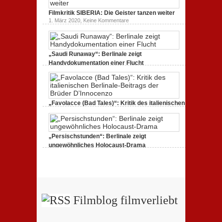
Filmkritik
BERLIN
Filmkritik SIBERIA: Die Geister tanzen weiter
ALEXANDERPLATZ:
Neuauflage
zu
1. März 2020,
Keine Kommentare
eines
Filmkritik
Jahrhundertwerks
SIBERIA:
Die
Geister
tanzen
„Saudi Runaway“: Berlinale zeigt
weiter
Handydokumentation einer Flucht
zu
27. Februar 2020,
Keine Kommentare
„Saudi
Runaway“:
Berlinale
zeigt
Handydokumentation
„Favolacce (Bad Tales)“: Kritik des italienischen
einer
Berlinale-Beitrags der Brüder D’Innocenzo
Flucht
zu
25. Februar 2020,
Keine Kommentare
„Favolacce
(Bad
„Persischstunden“: Berlinale zeigt
Tales)“:
Kritik
ungewöhnliches Holocaust-Drama
des
zu
23. Februar 2020,
Keine Kommentare
italienischen
„Persischstunden“:
Berlinale-
Berlinale
Beitrags
zeigt
der
ungewöhnliches
Brüder
Holocaust-
D’Innocenzo
Drama
Filmblog filmverliebt