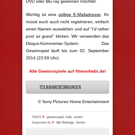
DVD oder Blu-ray gewinnen möchtet.
Wichtig ist eine
gültige E-Mailadresse
. Ihr
müsst euch auch nicht registrieren, einfach
einen Namen auswählen und auf “
I’d rather
post as guest
” klicken. Wir verwenden das
Disqus-Kommentar-System. Das
Gewinnspiel läuft bis zum 02. September
2014 (23:59 Uhr).
Alle Gewinnspiele auf filmverliebt.de!
Teilnahmebedingungen
© Sony Pictures Home Entertainment
»
TAGS
gewinnspiel
,
helix
,
serien
»
Gepostet in
Alle Beiträge
,
Serien