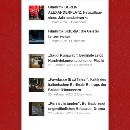
Filmkritik BERLIN
ALEXANDERPLATZ: Neuauflage
eines Jahrhundertwerks
1. März 2020,
2 Comments
Filmkritik SIBERIA: Die Geister
tanzen weiter
1. März 2020,
1 Comment
„Saudi Runaway“: Berlinale zeigt
Handydokumentation einer Flucht
27. Februar 2020,
0 Comments
„Favolacce (Bad Tales)“: Kritik des
italienischen Berlinale-Beitrags der
Brüder D’Innocenzo
25. Februar 2020,
2 Comments
„Persischstunden“: Berlinale zeigt
ungewöhnliches Holocaust-Drama
23. Februar 2020,
1 Comment