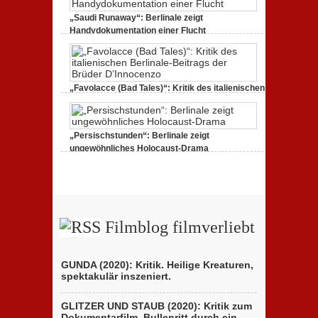
„Saudi Runaway“: Berlinale zeigt
Handydokumentation einer Flucht
27. Februar 2020,
0 Comments
„Favolacce (Bad Tales)“: Kritik des italienischen
Berlinale-Beitrags der Brüder D’Innocenzo
25. Februar 2020,
2 Comments
„Persischstunden“: Berlinale zeigt
ungewöhnliches Holocaust-Drama
23. Februar 2020,
1 Comment
Filmblog filmverliebt
GUNDA (2020): Kritik. Heilige Kreaturen,
spektakulär inszeniert.
GLITZER UND STAUB (2020): Kritik zum
Dokumentarfilm. Bullenritt durch ein