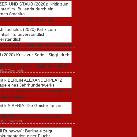
UND STAUB (2020): Kritik zum
rfilm. Bullenritt durch ein gespaltenes
 2020,
2 Comments
acheles (2020) Kritik zum Dokumentarfilm:
dlich, unmissverständlich.
20,
0 Comments
20) Kritik zur Serie: „Siggi“ dreht durch
020,
2 Comments
ik BERLIN ALEXANDERPLATZ: Neuauflage
hrhundertwerks
20,
2 Comments
k SIBERIA: Die Geister tanzen weiter
20,
1 Comment