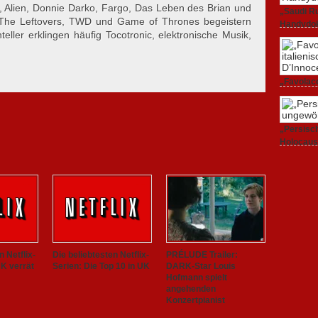
, Alien, Donnie Darko, Fargo, Das Leben des Brian und
„Saudi Ru
 The Leftovers, TWD und Game of Thrones begeistern
Handydok
eller erklingen häufig Tocotronic, elektronische Musik,
27. Februa
„Favolacc
Berlinale
25. Februa
„Persisch
Holocaus
23. Februa
n Netflix-
Die beliebtesten Netflix-
PRÉLUDE Trailer:
UK verrät
Serien: Die Top 10 in UK
DARK-Star Louis
Hofmann spielt
angehenden
Konzertpianist