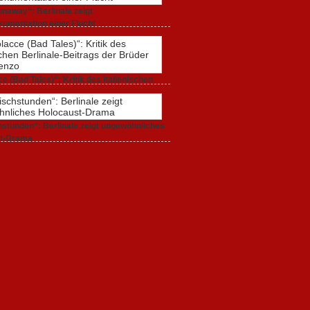
naway“: Berlinale zeigt
umentation einer Flucht
r 2020,
0 Comments
e (Bad Tales)“: Kritik des italienischen
-Beitrags der Brüder D’Innocenzo
r 2020,
2 Comments
stunden“: Berlinale zeigt ungewöhnliches
t-Drama
r 2020,
1 Comment