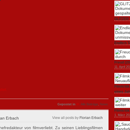
GLITZER 
Dokumenta
Amerika.
3. Oktober
Endlich T
unverstän
19. Mai 20
Freud (20
11. April 2
Filmkrit
stet.
eines Ja
1. März 20
»
Gepostet in
Alle Beiträge
,
News
Filmkriti
1. März 20
ian Erbach
View all posts by
Florian Erbach
hefredakteur von filmverliebt. Zu seinen Lieblingsfilmen