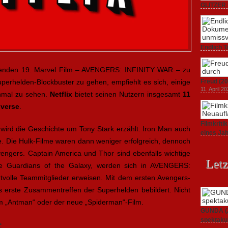
GLITZER 
Dokument
3. Oktober
Endlich T
unverstän
19. Mai 20
menden 19. Marvel Film – AVENGERS: INFINITY WAR – zu
uperhelden-Blockbuster zu gehen, empfiehlt es sich, einige
Freud (20
11. April 2
inmal zu sehen.
Netflix
bietet seinen Nutzern insgesamt
11
iverse
.
Filmkrit
) wird die Geschichte um Tony Stark erzählt. Iron Man auch
eines Ja
te. Die Hulk-Filme waren dann weniger erfolgreich, dennoch
1. März 20
Avengers. Captain America und Thor sind ebenfalls wichtige
Letz
ie Guardians of the Galaxy, werden sich in AVENGERS:
tvolle Teammitglieder erweisen. Mit dem ersten Avengers-
s erste Zusammentreffen der Superhelden bebildert. Nicht
m „Antman“ oder der neue „Spiderman“-Film.
GUNDA (20
spektakul
:
21. April 2