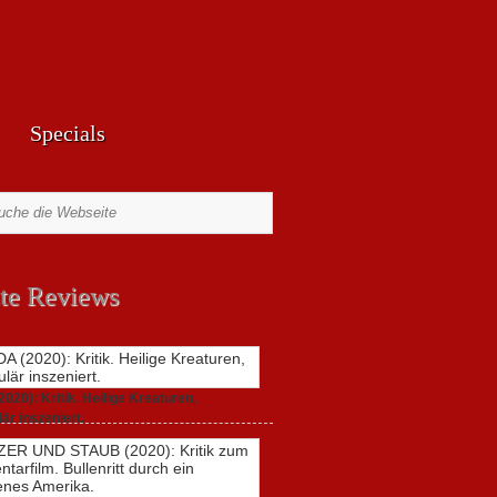
Specials
te Reviews
20): Kritik. Heilige Kreaturen,
är inszeniert.
021,
2 Comments