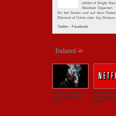
zählen A Single Man
Absolute Giganten.
ihn bei Serien und auf dem Plattent
Element of Crime oder Joy Division.
Twitter
-
Facebook
»
Related
Freud (2020) Kritik zur
Die beliebteste
Serie: „Siggi“ dreht
Filme: Netflix 
durch
Top 10