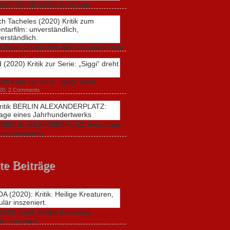
UND STAUB (2020): Kritik zum
arfilm.
 2020,
2 Comments
acheles (2020) Kritik zum Dokumentarfilm:
dlich,
20,
0 Comments
20) Kritik zur Serie: „Siggi“ dreht
020,
2 Comments
ik BERLIN ALEXANDERPLATZ: Neuauflage
hrhundertwerks
20,
2 Comments
te Beiträge
20): Kritik. Heilige Kreaturen,
är inszeniert.
021,
2 Comments