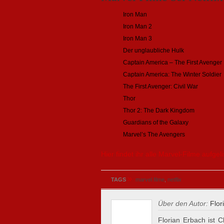
Iron Man
Iron Man 2
Iron Man 3
Der unglaubliche Hulk
Captain America – The First Avenger
Captain America: The Winter Soldier
The First Avenger: Civil War
Thor
Thor 2: The Dark Kingdom
Guardians of the Galaxy
Marvel’s The Avengers
Hier findet ihr alle Marvel-Filme aufgeli
»
TAGS
marvel filme
,
netflix
Über den Autor:
Flor
Florian Erbach ist C