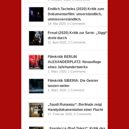
Endlich Tacheles (2020) Kritik zum
Dokumentarfilm: unverständlich,
unmissverständlich.
19. Mai 2020,
0 Comments
Freud (2020) Kritik zur Serie: „Siggi“
dreht durch
11. April 2020,
2 Comments
Filmkritik BERLIN
ALEXANDERPLATZ: Neuauflage
eines Jahrhundertwerks
1. März 2020,
2 Comments
Filmkritik SIBERIA: Die Geister
tanzen weiter
1. März 2020,
1 Comment
„Saudi Runaway“: Berlinale zeigt
Handydokumentation einer Flucht
27. Februar 2020,
0 Comments
„Favolacce (Bad Tales)“: Kritik des