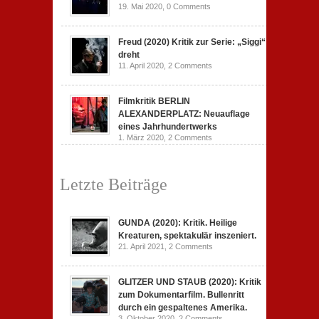
19. Mai 2020,
0 Comments
Freud (2020) Kritik zur Serie: „Siggi“
dreht
11. April 2020,
2 Comments
Filmkritik BERLIN
ALEXANDERPLATZ: Neuauflage
eines Jahrhundertwerks
1. März 2020,
2 Comments
Letzte Beiträge
GUNDA (2020): Kritik. Heilige
Kreaturen, spektakulär inszeniert.
21. April 2021,
2 Comments
GLITZER UND STAUB (2020): Kritik
zum Dokumentarfilm. Bullenritt
durch ein gespaltenes Amerika.
3. Oktober 2020,
2 Comments