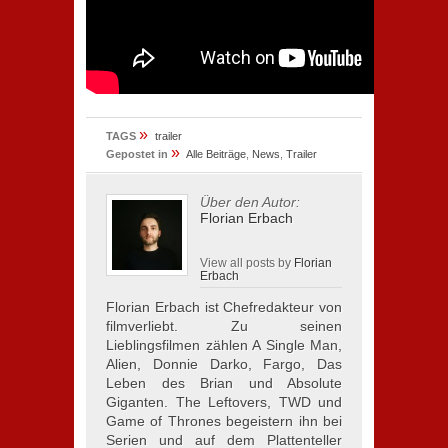
»
TAGS
trailer
»
Gepostet in
Alle Beiträge
,
News
,
Trailer
Über den Autor:
Florian Erbach
View all posts by
Florian
Erbach
Florian Erbach ist Chefredakteur von
filmverliebt. Zu seinen
Lieblingsfilmen zählen A Single Man,
Alien, Donnie Darko, Fargo, Das
Leben des Brian und Absolute
Giganten. The Leftovers, TWD und
Game of Thrones begeistern ihn bei
Serien und auf dem Plattenteller