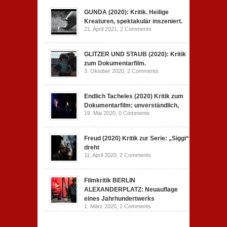
GUNDA (2020): Kritik. Heilige
Kreaturen, spektakulär inszeniert.
21. April 2021,
2 Comments
GLITZER UND STAUB (2020): Kritik
zum Dokumentarfilm.
3. Oktober 2020,
2 Comments
Endlich Tacheles (2020) Kritik zum
Dokumentarfilm: unverständlich,
19. Mai 2020,
0 Comments
Freud (2020) Kritik zur Serie: „Siggi“
dreht
11. April 2020,
2 Comments
Filmkritik BERLIN
ALEXANDERPLATZ: Neuauflage
eines Jahrhundertwerks
1. März 2020,
2 Comments