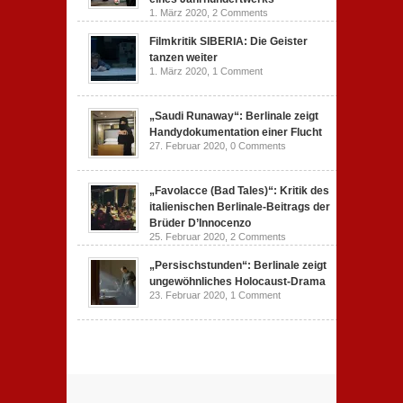
1. März 2020,
2 Comments
Filmkritik SIBERIA: Die Geister
tanzen weiter
1. März 2020,
1 Comment
„Saudi Runaway“: Berlinale zeigt
Handydokumentation einer Flucht
27. Februar 2020,
0 Comments
„Favolacce (Bad Tales)“: Kritik des
italienischen Berlinale-Beitrags der
Brüder D’Innocenzo
25. Februar 2020,
2 Comments
„Persischstunden“: Berlinale zeigt
ungewöhnliches Holocaust-Drama
23. Februar 2020,
1 Comment