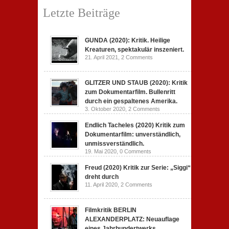
Letzte Beiträge
GUNDA (2020): Kritik. Heilige
Kreaturen, spektakulär inszeniert.
21. April 2021,
2 Comments
GLITZER UND STAUB (2020): Kritik
zum Dokumentarfilm. Bullenritt
durch ein gespaltenes Amerika.
3. Oktober 2020,
2 Comments
Endlich Tacheles (2020) Kritik zum
Dokumentarfilm: unverständlich,
unmissverständlich.
19. Mai 2020,
0 Comments
Freud (2020) Kritik zur Serie: „Siggi“
dreht durch
11. April 2020,
2 Comments
Filmkritik BERLIN
ALEXANDERPLATZ: Neuauflage
eines Jahrhundertwerks