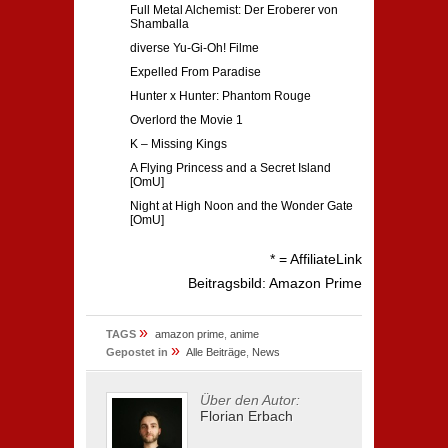
Full Metal Alchemist: Der Eroberer von
Shamballa
diverse Yu-Gi-Oh! Filme
Expelled From Paradise
Hunter x Hunter: Phantom Rouge
Overlord the Movie 1
K – Missing Kings
A Flying Princess and a Secret Island
[OmU]
Night at High Noon and the Wonder Gate
[OmU]
* = AffiliateLink
Beitragsbild: Amazon Prime
»
TAGS
amazon prime
,
anime
»
Gepostet in
Alle Beiträge
,
News
Über den Autor:
Florian Erbach