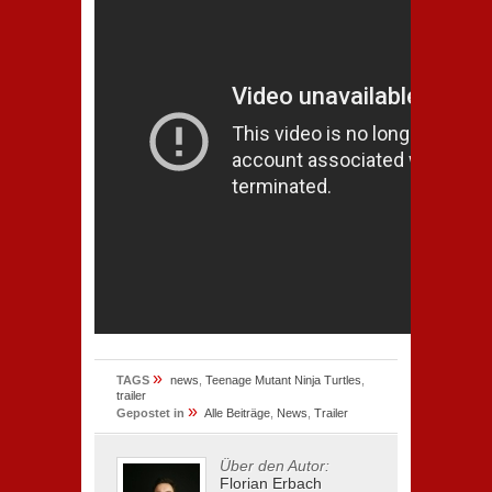
»
TAGS
news
,
Teenage Mutant Ninja Turtles
,
trailer
»
Gepostet in
Alle Beiträge
,
News
,
Trailer
Über den Autor:
Florian Erbach