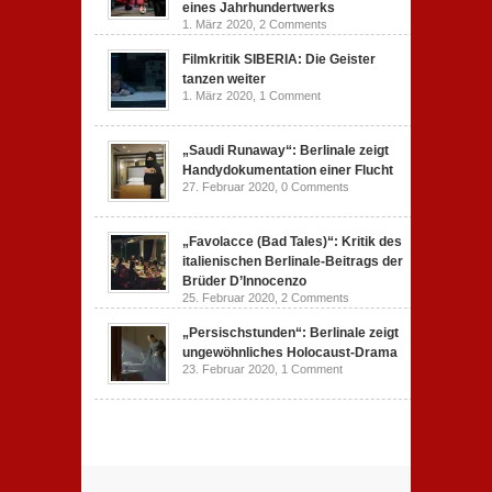
eines Jahrhundertwerks
1. März 2020,
2 Comments
Filmkritik SIBERIA: Die Geister
tanzen weiter
1. März 2020,
1 Comment
„Saudi Runaway“: Berlinale zeigt
Handydokumentation einer Flucht
27. Februar 2020,
0 Comments
„Favolacce (Bad Tales)“: Kritik des
italienischen Berlinale-Beitrags der
Brüder D’Innocenzo
25. Februar 2020,
2 Comments
„Persischstunden“: Berlinale zeigt
ungewöhnliches Holocaust-Drama
23. Februar 2020,
1 Comment