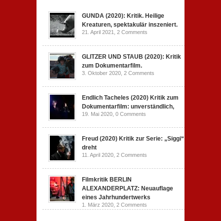
GUNDA (2020): Kritik. Heilige
Kreaturen, spektakulär inszeniert.
21. April 2021,
2 Comments
GLITZER UND STAUB (2020): Kritik
zum Dokumentarfilm.
3. Oktober 2020,
2 Comments
Endlich Tacheles (2020) Kritik zum
Dokumentarfilm: unverständlich,
19. Mai 2020,
0 Comments
Freud (2020) Kritik zur Serie: „Siggi“
dreht
11. April 2020,
2 Comments
Filmkritik BERLIN
ALEXANDERPLATZ: Neuauflage
eines Jahrhundertwerks
1. März 2020,
2 Comments