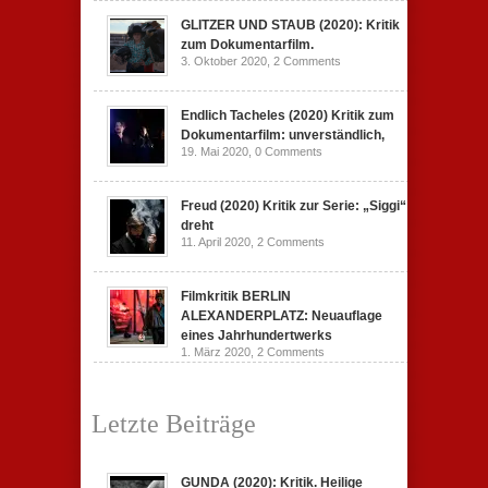
GLITZER UND STAUB (2020): Kritik
zum Dokumentarfilm.
3. Oktober 2020,
2 Comments
Endlich Tacheles (2020) Kritik zum
Dokumentarfilm: unverständlich,
19. Mai 2020,
0 Comments
Freud (2020) Kritik zur Serie: „Siggi“
dreht
11. April 2020,
2 Comments
Filmkritik BERLIN
ALEXANDERPLATZ: Neuauflage
eines Jahrhundertwerks
1. März 2020,
2 Comments
Letzte Beiträge
GUNDA (2020): Kritik. Heilige