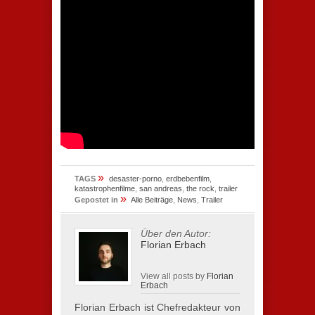
»
TAGS
desaster-porno
,
erdbebenfilm
,
katastrophenfilme
,
san andreas
,
the rock
,
trailer
»
Gepostet in
Alle Beiträge
,
News
,
Trailer
Über den Autor:
Florian Erbach
View all posts by
Florian
Erbach
Florian Erbach ist Chefredakteur von