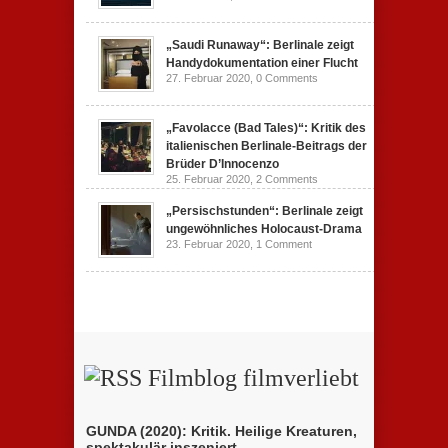
„Saudi Runaway“: Berlinale zeigt
Handydokumentation einer Flucht
27. Februar 2020,
0 Comments
„Favolacce (Bad Tales)“: Kritik des
italienischen Berlinale-Beitrags der
Brüder D’Innocenzo
25. Februar 2020,
2 Comments
„Persischstunden“: Berlinale zeigt
ungewöhnliches Holocaust-Drama
23. Februar 2020,
1 Comment
Filmblog filmverliebt
GUNDA (2020): Kritik. Heilige Kreaturen,
spektakulär inszeniert.