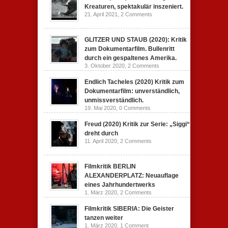
Kreaturen, spektakulär inszeniert.
21. April 2021,
2 Comments
GLITZER UND STAUB (2020): Kritik
zum Dokumentarfilm. Bullenritt
durch ein gespaltenes Amerika.
3. Oktober 2020,
2 Comments
Endlich Tacheles (2020) Kritik zum
Dokumentarfilm: unverständlich,
unmissverständlich.
19. Mai 2020,
0 Comments
Freud (2020) Kritik zur Serie: „Siggi“
dreht durch
11. April 2020,
2 Comments
Filmkritik BERLIN
ALEXANDERPLATZ: Neuauflage
eines Jahrhundertwerks
1. März 2020,
2 Comments
Filmkritik SIBERIA: Die Geister
tanzen weiter
1. März 2020,
1 Comment