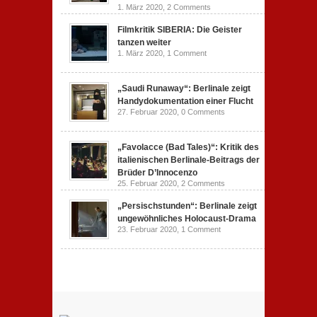
1. März 2020,
2 Comments
Filmkritik SIBERIA: Die Geister
tanzen weiter
1. März 2020,
1 Comment
„Saudi Runaway“: Berlinale zeigt
Handydokumentation einer Flucht
27. Februar 2020,
0 Comments
„Favolacce (Bad Tales)“: Kritik des
italienischen Berlinale-Beitrags der
Brüder D’Innocenzo
25. Februar 2020,
2 Comments
„Persischstunden“: Berlinale zeigt
ungewöhnliches Holocaust-Drama
23. Februar 2020,
1 Comment