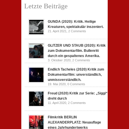
Letzte Beiträge
GUNDA (2020): Kritik. Heilige
Kreaturen, spektakulär inszeniert.
21. April 2021,
2 Comments
GLITZER UND STAUB (2020): Kritik
zum Dokumentarfilm. Bullenritt
durch ein gespaltenes Amerika.
3. Oktober 2020,
2 Comments
Endlich Tacheles (2020) Kritik zum
Dokumentarfilm: unverständlich,
unmissverständlich.
19. Mai 2020,
0 Comments
Freud (2020) Kritik zur Serie: „Siggi“
dreht durch
11. April 2020,
2 Comments
Filmkritik BERLIN
ALEXANDERPLATZ: Neuauflage
eines Jahrhundertwerks