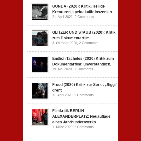
GUNDA (2020): Kritik. Heilige
Kreaturen, spektakulär inszeniert.
21. April 2021,
2 Comments
GLITZER UND STAUB (2020): Kritik
zum Dokumentarfilm.
3. Oktober 2020,
2 Comments
Endlich Tacheles (2020) Kritik zum
Dokumentarfilm: unverständlich,
19. Mai 2020,
0 Comments
Freud (2020) Kritik zur Serie: „Siggi“
dreht
11. April 2020,
2 Comments
Filmkritik BERLIN
ALEXANDERPLATZ: Neuauflage
eines Jahrhundertwerks
1. März 2020,
2 Comments