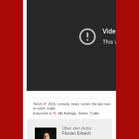
»
TAGS
2015
,
comedy
,
news
,
serien
,
the last man
on earth
,
trailer
»
Gepostet in
Alle Beiträge
,
Serien
,
Trailer
Über den Autor:
Florian Erbach