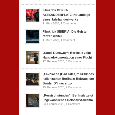
Filmkritik BERLIN
ALEXANDERPLATZ: Neuauflage
eines Jahrhundertwerks
1. März 2020,
2 Comments
Filmkritik SIBERIA: Die Geister
tanzen weiter
1. März 2020,
1 Comment
„Saudi Runaway“: Berlinale zeigt
Handydokumentation einer Flucht
27. Februar 2020,
0 Comments
„Favolacce (Bad Tales)“: Kritik des
italienischen Berlinale-Beitrags der
Brüder D’Innocenzo
25. Februar 2020,
2 Comments
„Persischstunden“: Berlinale zeigt
ungewöhnliches Holocaust-Drama
23. Februar 2020,
1 Comment