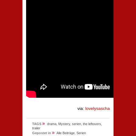
via:
lovelysascha
»
TAGS
drama
,
Mystery
,
serien
,
the leftovers
,
trailer
»
Gepostet in
Alle Beiträge
,
Serien