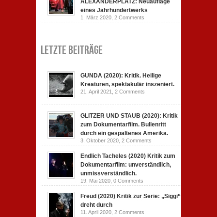
ALEXANDERPLATZ: Neuauflage
eines Jahrhundertwerks
1. März 2020,
2 Comments
Letzte Beiträge
GUNDA (2020): Kritik. Heilige
Kreaturen, spektakulär inszeniert.
21. April 2021,
2 Comments
GLITZER UND STAUB (2020): Kritik
zum Dokumentarfilm. Bullenritt
durch ein gespaltenes Amerika.
3. Oktober 2020,
2 Comments
Endlich Tacheles (2020) Kritik zum
Dokumentarfilm: unverständlich,
unmissverständlich.
19. Mai 2020,
0 Comments
Freud (2020) Kritik zur Serie: „Siggi“
dreht durch
11. April 2020,
2 Comments