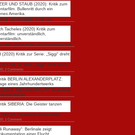
UND STAUB (2020): Kritik zum
rfilm. Bullenritt durch ein gespaltenes
 2020,
2 Comments
acheles (2020) Kritik zum Dokumentarfilm:
dlich, unmissverständlich.
20,
0 Comments
20) Kritik zur Serie: „Siggi“ dreht durch
020,
2 Comments
ik BERLIN ALEXANDERPLATZ: Neuauflage
hrhundertwerks
20,
2 Comments
k SIBERIA: Die Geister tanzen weiter
20,
1 Comment