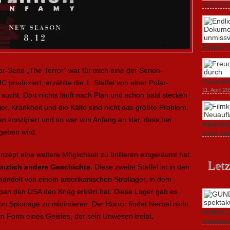
GLITZER 
Dokument
3. Oktober
Endlich T
unverstän
19. Mai 20
-Serie „The Terror“ war für mich eine der Serien-
roduziert, erzählte die 1. Staffel von einer Polar-
Freud (20
11. April 2
 sucht. Dort nichts läuft nach Plan und schon bald stecken
ger, Krankheit und die Kälte sind nicht das größte Problem.
ien konzipiert und so war von Anfang an klar, dass bei
Filmkrit
 geben wird.
eines Ja
1. März 20
ept eine weitere Möglichkeit zu brillieren eingeräumt hat.
Letz
gänzlich andere Geschichte.
Diese zweite Staffel ist in den
handelt von einem amerikanischen Straflager, in dem
pan den USA den Krieg erklärt hat. Diese Lager gab es
von Spionage zu minimieren. Der Horror findet hierbei nicht
GUNDA (20
 in Form eines Geistes, der sein Unwesen treibt.
spektakul
21. April 2