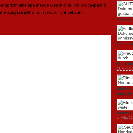
d verspricht eine spannende Geschichte. Ich bin gespannt!
me ausgestrahlt wird, ist noch nicht bekannt.
GLITZER 
Dokumenta
Amerika.
3. Oktober
Endlich T
unverstän
19. Mai 20
Freud (20
11. April 2
Filmkrit
eines Ja
1. März 20
Filmkriti
1. März 20