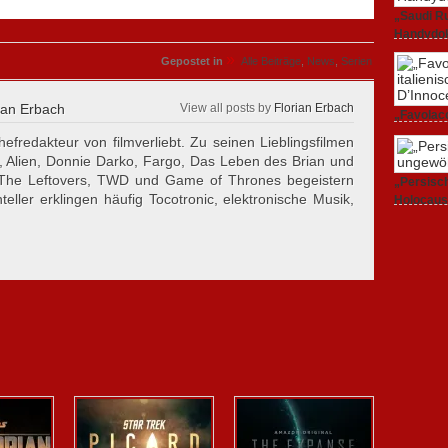
„Saudi Ru
Handydok
27. Februa
»
Gepostet in
Alle Beiträge
,
News
,
Serien
ian Erbach
View all posts by
Florian Erbach
„Favolacc
Berlinale
hefredakteur von filmverliebt. Zu seinen Lieblingsfilmen
25. Februa
, Alien, Donnie Darko, Fargo, Das Leben des Brian und
 The Leftovers, TWD und Game of Thrones begeistern
„Persisch
eller erklingen häufig Tocotronic, elektronische Musik,
Holocaus
23. Februa