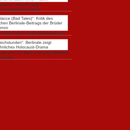
naway“: Berlinale zeigt
umentation einer Flucht
r 2020,
0 Comments
e (Bad Tales)“: Kritik des italienischen
-Beitrags der Brüder D’Innocenzo
r 2020,
2 Comments
stunden“: Berlinale zeigt ungewöhnliches
t-Drama
r 2020,
1 Comment