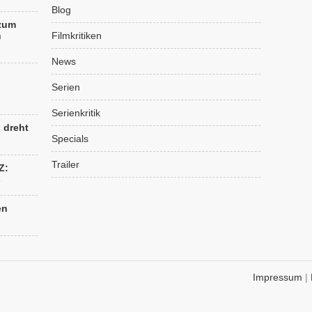
Blog
 zum
n
Filmkritiken
News
Serien
Serienkritik
“ dreht
Specials
Trailer
Z:
s
en
Impressum
|