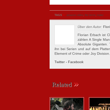
»
TAGS
amazon video
,
the terror
,
trailer
Über den Autor:
Flor
Florian Erbach ist C
zählen A Single Man
Absolute Giganten.
ihn bei Serien und auf dem Plattent
Element of Crime oder Joy Division.
Twitter
-
Facebook
»
Related