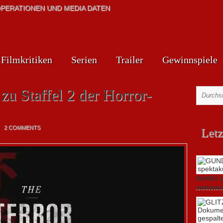
PERATIONEN UND MEDIA DATEN
Filmkritiken
Serien
Trailer
Gewinnspiele
 zu Staffel 2 der Horror-
2 COMMENTS
Letz
GUNDA (20
spektakul
21. April 2