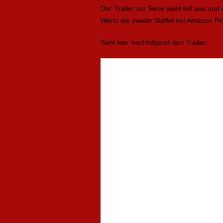
Der Trailer zur Serie sieht toll aus un
Wann die zweite Staffel bei Amazon Pri
Seht hier nachfolgend den Trailer: