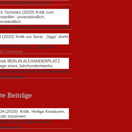
UND STAUB (2020): Kritik zum
arfilm.
 2020,
2 Comments
acheles (2020) Kritik zum Dokumentarfilm:
dlich,
20,
0 Comments
20) Kritik zur Serie: „Siggi“ dreht
020,
2 Comments
ik BERLIN ALEXANDERPLATZ: Neuauflage
hrhundertwerks
20,
2 Comments
te Beiträge
20): Kritik. Heilige Kreaturen,
är inszeniert.
021,
2 Comments