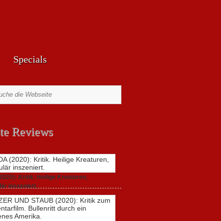
Specials
te Reviews
20): Kritik. Heilige Kreaturen,
är inszeniert.
021,
2 Comments