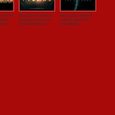
: Trailer
Picard Serie: Trailer zu
The Expanse Staffel 4
 Wars
neuen Star Trek-Serie
Trailer & Clip: Auf in
h da!
mit Captain Picard
neue Welten?