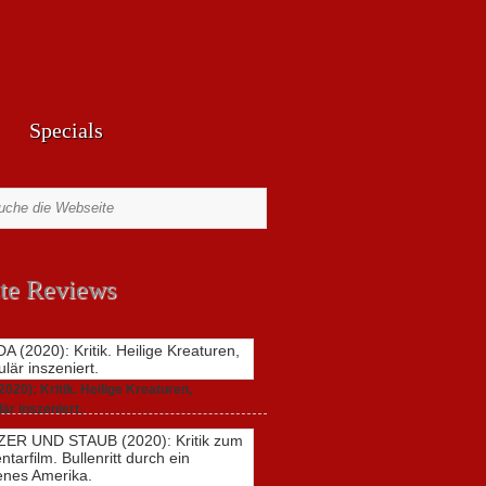
Specials
te Reviews
20): Kritik. Heilige Kreaturen,
är inszeniert.
021,
2 Comments