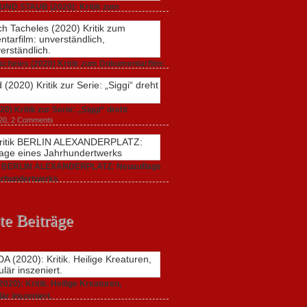
UND STAUB (2020): Kritik zum
arfilm.
 2020,
2 Comments
acheles (2020) Kritik zum Dokumentarfilm:
dlich,
20,
0 Comments
20) Kritik zur Serie: „Siggi“ dreht
020,
2 Comments
ik BERLIN ALEXANDERPLATZ: Neuauflage
hrhundertwerks
20,
2 Comments
te Beiträge
20): Kritik. Heilige Kreaturen,
är inszeniert.
021,
2 Comments