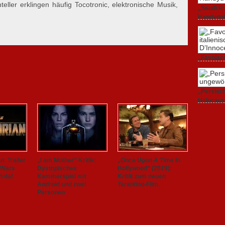
eller erklingen häufig Tocotronic, elektronische Musik,
„Saudi Ru
Handydok
27. Februa
„Favolacc
Berlinale
25. Februa
„Persisch
Holocaus
23. Februa
: Trailer
„I am Mother“ Kritik:
„Once Upon A Time In
 Wars
Dystopisches
Hollywood“ (2019):
h da!
Kammerspiel mit
Kritik zum neuen
Android und zwei
Tarantino-Film.
Personen