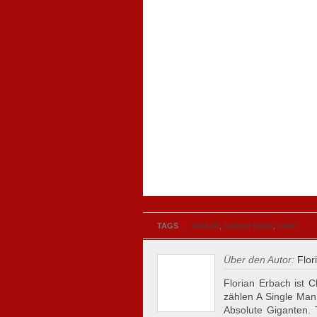
»
TAGS
brad pitt
,
science-fiction
,
trailer
Über den Autor:
Flor
Florian Erbach ist C
zählen A Single Man
Absolute Giganten.