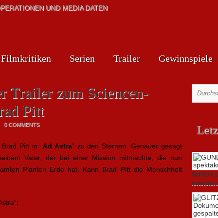
PERATIONEN UND MEDIA DATEN
Filmkritiken
Serien
Trailer
Gewinnspiele
r Trailer zum Sciencen-
rad Pitt
0 COMMENTS
Letz
rad Pitt in „
Ad Astra
“ zu den Sternen. Genauer gesagt
seinem Vater, der bei einer Mission mitmachte, die nun
amten Planten Erde hat. Kann Brad Pitt die Menschheit
GUNDA (20
spektakul
21. April 2
stra“: