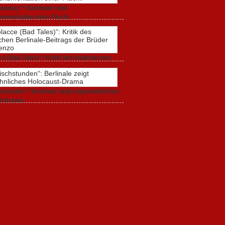
naway“: Berlinale zeigt
umentation einer Flucht
r 2020,
0 Comments
e (Bad Tales)“: Kritik des italienischen
-Beitrags der Brüder D’Innocenzo
r 2020,
2 Comments
stunden“: Berlinale zeigt ungewöhnliches
t-Drama
r 2020,
1 Comment