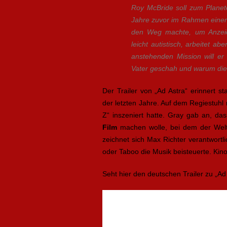
Roy McBride soll zum Planete
Jahre zuvor im Rahmen einer 
den Weg machte, um Anzeic
leicht autistisch, arbeitet ab
anstehenden Mission will er
Vater geschah und warum die 
Der Trailer von „Ad Astra“ erinnert s
der letzten Jahre. Auf dem Regiestuhl
Z“ inszeniert hatte. Gray gab an, da
Film
machen wolle, bei dem der Weltr
zeichnet sich Max Richter verantwortl
oder Taboo die Musik beisteuerte. Kino
Seht hier den deutschen Trailer zu „Ad 