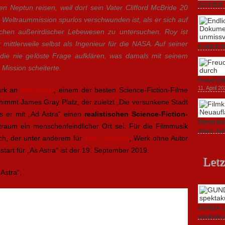
GLITZER 
n Neptun reisen, weil dort sein Vater Clifford McBride 20
Dokument
Weltraummission spurlos verschwunden ist, als er sich auf
3. Oktober
hen außerirdischer Lebewesen zu untersuchen. Roy ist
er mittlerweile selbst als Ingenieur für die NASA. Auf seiner
Endlich T
 die nie gelöste Frage aufklären, was damals mit seinem
unverstän
19. Mai 20
Mission scheiterte.
Freud (20
11. April 2
tark an
Interstellar
, einem der besten Science-Fiction-Filme
 nimmt James Gray Platz, der zuletzt „Die versunkene Stadt
ss er mit „Ad Astra“ einen
realistischen Science-Fiction-
Filmkrit
aum ein menschenfeindlicher Ort sei. Für die Filmmusik
eines Ja
ich, der unter anderem für
The Leftovers
, Werk ohne Autor
1. März 20
start für „As Astra“ ist der 19. September 2019.
Letz
Astra“:
GUNDA (20
spektakul
21. April 2