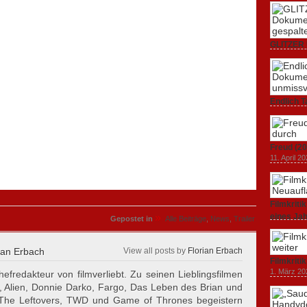
GLITZER 
Dokumenta
Amerika.
3. Oktober
Endlich T
unverstän
19. Mai 20
Freud (20
11. April 2
Filmkrit
»
eines Ja
Gepostet in
Alle Beiträge
,
News
,
Trailer
1. März 20
ian Erbach
View all posts by
Florian Erbach
Filmkriti
1. März 20
hefredakteur von filmverliebt. Zu seinen Lieblingsfilmen
, Alien, Donnie Darko, Fargo, Das Leben des Brian und
 The Leftovers, TWD und Game of Thrones begeistern