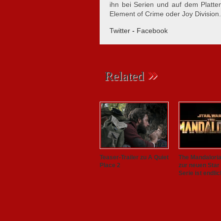
ihn bei Serien und auf dem Plattent
Element of Crime oder Joy Division.
Twitter
-
Facebook
»
Related
Teaser-Trailer zu A Quiet
The Mandalorian
Place 2
zur neuen Star
Serie ist endlic