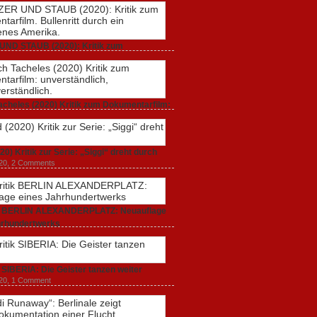
UND STAUB (2020): Kritik zum
rfilm. Bullenritt durch ein gespaltenes
 2020,
2 Comments
acheles (2020) Kritik zum Dokumentarfilm:
dlich, unmissverständlich.
20,
0 Comments
20) Kritik zur Serie: „Siggi“ dreht durch
020,
2 Comments
ik BERLIN ALEXANDERPLATZ: Neuauflage
hrhundertwerks
20,
2 Comments
k SIBERIA: Die Geister tanzen weiter
20,
1 Comment