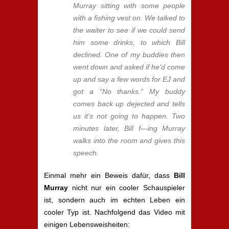
Murray sitting with some people
with a fishing vest on. We talked to
the waiter to see if we could send
him some drinks, to which Bill
declined. One of my buddies then
went down and asked if he’d come
up and say a few words for EJ and
got a “No thanks.” My buddy
comes back up dejected and tells
us it’s not going to happen. Two
minutes later, Bill f—ing Murray
walks into the room and gives this
speech.
Einmal mehr ein Beweis dafür, dass
Bill
Murray
nicht nur ein cooler Schauspieler
ist, sondern auch im echten Leben ein
cooler Typ ist. Nachfolgend das Video mit
einigen Lebensweisheiten: