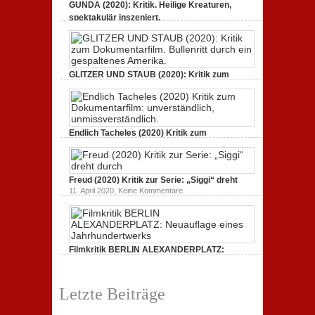
GUNDA (2020): Kritik. Heilige Kreaturen,
spektakulär inszeniert.
zu
21. April 2021,
Keine Kommentare
GUNDA
(2020):
Kritik.
Heilige
Kreaturen,
GLITZER UND STAUB (2020): Kritik zum
spektakulär
Dokumentarfilm.
inszeniert.
zu
3. Oktober 2020,
Keine Kommentare
GLITZER
UND
STAUB
(2020):
Endlich Tacheles (2020) Kritik zum
Kritik
Dokumentarfilm: unverständlich,
zum
zu
19. Mai 2020,
Keine Kommentare
Dokumentarfilm.
Endlich
Bullenritt
Tacheles
durch
Freud (2020) Kritik zur Serie: „Siggi“ dreht
(2020)
ein
Kritik
zu
gespaltenes
11. April 2020,
Keine Kommentare
zum
Freud
Amerika.
Dokumentarfilm:
(2020)
unverständlich,
Kritik
unmissverständlich.
zur
Serie:
„Siggi“
Filmkritik BERLIN ALEXANDERPLATZ:
dreht
durch
Neuauflage eines Jahrhundertwerks
zu
1. März 2020,
Keine Kommentare
Filmkritik
Letzte Beiträge
BERLIN
ALEXANDERPLATZ:
Neuauflage
eines