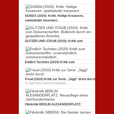
Jahrhundertwerks
GUNDA (2020): Kritik. Heilige Kreaturen,
spektakulär inszeniert.
zu
21. April 2021,
Keine Kommentare
GUNDA
(2020):
Kritik.
Heilige
Kreaturen,
GLITZER UND STAUB (2020): Kritik zum
spektakulär
Dokumentarfilm. Bullenritt durch ein
inszeniert.
gespaltenes Amerika.
zu
3. Oktober 2020,
Keine Kommentare
GLITZER
UND
Endlich Tacheles (2020) Kritik zum
STAUB
(2020):
Dokumentarfilm: unverständlich,
Kritik
unmissverständlich.
zum
zu
19. Mai 2020,
Keine Kommentare
Dokumentarfilm.
Endlich
Bullenritt
Freud (2020) Kritik zur Serie: „Siggi“ dreht durch
Tacheles
durch
zu
11. April 2020,
Keine Kommentare
(2020)
ein
Freud
Kritik
gespaltenes
(2020)
zum
Amerika.
Kritik
Dokumentarfilm:
zur
unverständlich,
Serie:
unmissverständlich.
„Siggi“
Filmkritik BERLIN ALEXANDERPLATZ:
dreht
durch
Neuauflage eines Jahrhundertwerks
zu
1. März 2020,
Keine Kommentare