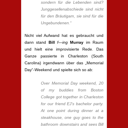
sondern für die Lebenden sind?
Junggesellenabschiede sind nicht
für den Bräutigam, sie sind für die
Ungebundenen.“
Nicht viel Aufwand hat es gebraucht und
dann stand
Bill
f—ing
Murray
im Raum
und hielt eine improvisierte Rede. Das
Ganze passierte in Charleston (South
Carolina) irgendwann über das „Memorial
Day“-Weekend und spielte sich so ab:
Over Memorial Day weekend, 20
of my buddies from Boston
College got together in Charleston
for our friend EJ’s bachelor party.
At one point during dinner at a
steakhouse, one guy goes to the
bathroom downstairs and sees Bill