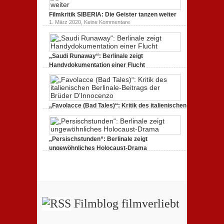
Filmkritik
BERLIN
Filmkritik SIBERIA: Die Geister tanzen weiter
ALEXANDERPLATZ:
Neuauflage
zu
1. März 2020,
Keine Kommentare
eines
Filmkritik
Jahrhundertwerks
SIBERIA:
Die
Geister
tanzen
„Saudi Runaway“: Berlinale zeigt
weiter
Handydokumentation einer Flucht
zu
27. Februar 2020,
Keine Kommentare
„Saudi
Runaway“:
Berlinale
zeigt
Handydokumentation
„Favolacce (Bad Tales)“: Kritik des italienischen
einer
Berlinale-Beitrags der Brüder D’Innocenzo
Flucht
zu
25. Februar 2020,
Keine Kommentare
„Favolacce
(Bad
„Persischstunden“: Berlinale zeigt
Tales)“:
Kritik
ungewöhnliches Holocaust-Drama
des
zu
23. Februar 2020,
Keine Kommentare
italienischen
„Persischstunden“:
Berlinale-
Berlinale
Beitrags
zeigt
der
ungewöhnliches
Brüder
Holocaust-
D’Innocenzo
Drama
Filmblog filmverliebt