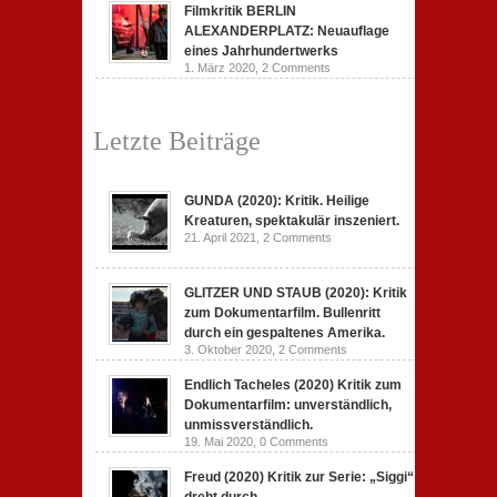
Filmkritik BERLIN
ALEXANDERPLATZ: Neuauflage
eines Jahrhundertwerks
1. März 2020,
2 Comments
Letzte Beiträge
GUNDA (2020): Kritik. Heilige
Kreaturen, spektakulär inszeniert.
21. April 2021,
2 Comments
GLITZER UND STAUB (2020): Kritik
zum Dokumentarfilm. Bullenritt
durch ein gespaltenes Amerika.
3. Oktober 2020,
2 Comments
Endlich Tacheles (2020) Kritik zum
Dokumentarfilm: unverständlich,
unmissverständlich.
19. Mai 2020,
0 Comments
Freud (2020) Kritik zur Serie: „Siggi“
dreht durch