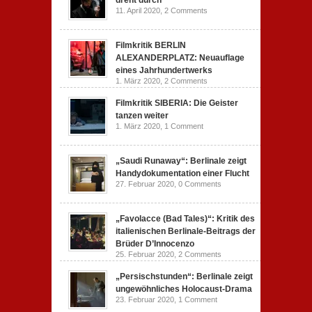
11. April 2020,
2 Comments
Filmkritik BERLIN
ALEXANDERPLATZ: Neuauflage
eines Jahrhundertwerks
1. März 2020,
2 Comments
Filmkritik SIBERIA: Die Geister
tanzen weiter
1. März 2020,
1 Comment
„Saudi Runaway“: Berlinale zeigt
Handydokumentation einer Flucht
27. Februar 2020,
0 Comments
„Favolacce (Bad Tales)“: Kritik des
italienischen Berlinale-Beitrags der
Brüder D’Innocenzo
25. Februar 2020,
2 Comments
„Persischstunden“: Berlinale zeigt
ungewöhnliches Holocaust-Drama
23. Februar 2020,
1 Comment