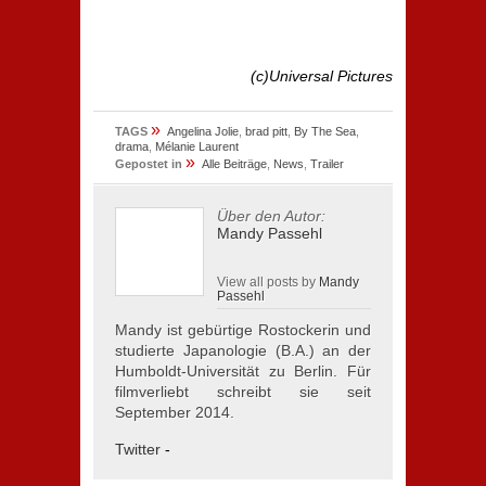
(c)Universal Pictures
»
TAGS
Angelina Jolie
,
brad pitt
,
By The Sea
,
drama
,
Mélanie Laurent
»
Gepostet in
Alle Beiträge
,
News
,
Trailer
Über den Autor:
Mandy Passehl
View all posts by
Mandy
Passehl
Mandy ist gebürtige Rostockerin und
studierte Japanologie (B.A.) an der
Humboldt-Universität zu Berlin. Für
filmverliebt schreibt sie seit
September 2014.
Twitter
-