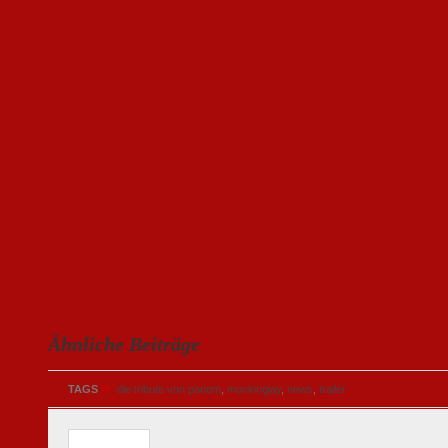
Ähnliche Beiträge
»
TAGS
die tribute von panem
,
mockingjay
,
news
,
trailer