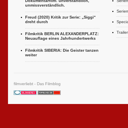
Dokumentarfilm: unverständlich,
Serie
unmissverständlich.
Serien
Freud (2020) Kritik zur Serie: „Siggi“
dreht durch
Specia
Trailer
Filmkritik BERLIN ALEXANDERPLATZ:
Neuauflage eines Jahrhundertwerks
Filmkritik SIBERIA: Die Geister tanzen
weiter
filmverliebt - Das Filmblog