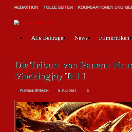
REDAKTION
TOLLE SEITEN
KOOPERATIONEN UND MED
Alle Beiträge
News
Filmkritiken
Die Tribute von Panem: Neue
Mockingjay Teil I
FLORIAN ERBACH
9. JULI 2014
0