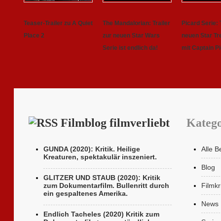
Teaser-Trailer zu A Quiet
The Mandalorian: Trailer
Picard Serie: 
Place 2
zur neuen Star Wars
neuen Star Tr
Serie ist endlich da!
mit Captain P
Filmblog filmverliebt
Katego
GUNDA (2020): Kritik. Heilige
Alle B
Kreaturen, spektakulär inszeniert.
Blog
GLITZER UND STAUB (2020): Kritik
zum Dokumentarfilm. Bullenritt durch
Filmkr
ein gespaltenes Amerika.
News
Endlich Tacheles (2020) Kritik zum