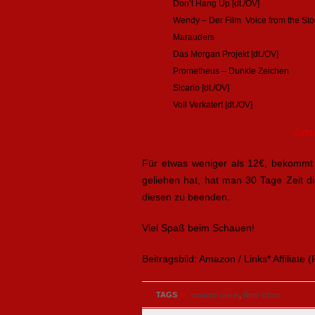
Don’t Hang Up [dt./OV]
Wendy – Der Film Voice from the Ston
Marauders
Das Morgan Projekt [dt./OV]
Prometheus – Dunkle Zeichen
Sicario [dt./OV]
Voll Verkatert [dt./OV]
Jetz
Für etwas weniger als 12€, bekommt 
geliehen hat, hat man 30 Tage Zeit 
diesen zu beenden.
Viel Spaß beim Schauen!
Beitragsbild: Amazon / Links* Affiliate (
»
TAGS
amazon prime
,
filme leihen