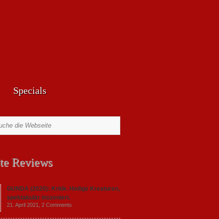
Specials
te Reviews
GUNDA (2020): Kritik. Heilige Kreaturen,
spektakulär inszeniert.
21. April 2021,
2 Comments