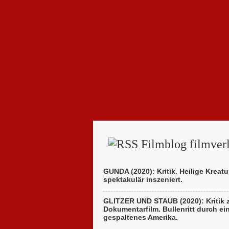
Filmblog filmverl
GUNDA (2020): Kritik. Heilige Kreatu
spektakulär inszeniert.
GLITZER UND STAUB (2020): Kritik
Dokumentarfilm. Bullenritt durch ei
gespaltenes Amerika.