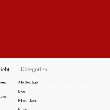
iebt
Kategorien
ren,
Alle Beiträge
Blog
 zum
n
Filmkritiken
News