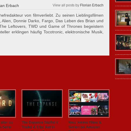
ian Erbach
View all posts by
Florian Erbach
hefredakteur von filmverliebt. Zu seinen Lieblingsfilmen
, Alien, Donnie Darko, Fargo, Das Leben des Brian und
 The Leftovers, TWD und Game of Thrones begeistern
eller erklingen häufig Tocotronic, elektronische Musik,
ailer zu
The Expanse Staffel 4
Neu: Anime Filme &
k-Serie
Trailer & Clip: Auf in
Serien bei Amazon