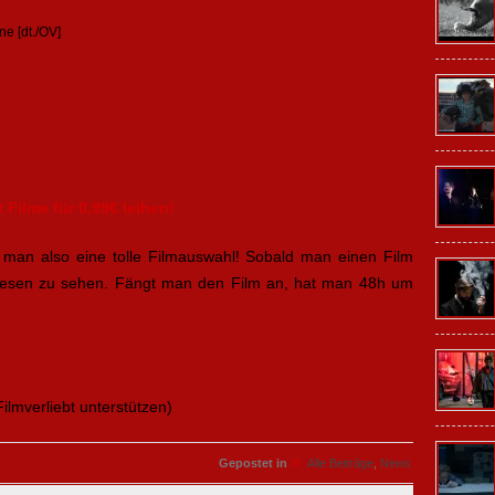
e [dt./OV]
t Filme für 0,99€ leihen!
man also eine tolle Filmauswahl! Sobald man einen Film
diesen zu sehen. Fängt man den Film an, hat man 48h um
Filmverliebt unterstützen)
»
Gepostet in
Alle Beiträge
,
News