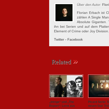
Über den Autor:
Flor
Florian Erbach ist C
zählen A Single Man
Absolute Giganten.
ihn bei Serien und auf dem Plattent
Element of Crime oder Joy Division.
Twitter
-
Facebook
»
Related
„Intrige“ und „The
Picard Serie: Tr
Report“: Lernt aus
neuen Star Tre