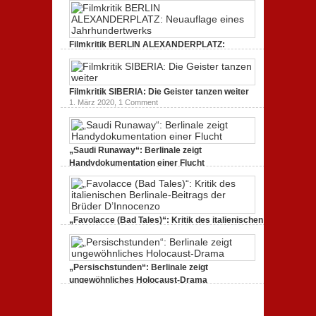
Filmkritik BERLIN ALEXANDERPLATZ:
Neuauflage eines Jahrhundertwerks
1. März 2020,
2 Comments
Filmkritik SIBERIA: Die Geister tanzen weiter
1. März 2020,
1 Comment
„Saudi Runaway“: Berlinale zeigt
Handydokumentation einer Flucht
27. Februar 2020,
0 Comments
„Favolacce (Bad Tales)“: Kritik des italienischen
Berlinale-Beitrags der Brüder D’Innocenzo
25. Februar 2020,
2 Comments
„Persischstunden“: Berlinale zeigt
ungewöhnliches Holocaust-Drama
23. Februar 2020,
1 Comment