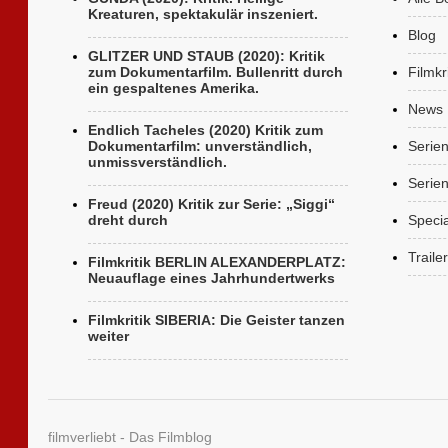
Kreaturen, spektakulär inszeniert.
Blog
GLITZER UND STAUB (2020): Kritik
zum Dokumentarfilm. Bullenritt durch
Filmkr
ein gespaltenes Amerika.
News
Endlich Tacheles (2020) Kritik zum
Dokumentarfilm: unverständlich,
Serie
unmissverständlich.
Serien
Freud (2020) Kritik zur Serie: „Siggi“
dreht durch
Specia
Trailer
Filmkritik BERLIN ALEXANDERPLATZ:
Neuauflage eines Jahrhundertwerks
Filmkritik SIBERIA: Die Geister tanzen
weiter
filmverliebt - Das Filmblog