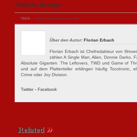
Ähnliche Beiträge
»
TAGS
Rogue One
,
star wars
,
trailer
Über den Autor:
Florian Erbach
Florian Erbach ist Chefredakteur von filmver
zählen A Single Man, Alien, Donnie Darko, 
Absolute Giganten. The Leftovers, TWD und Game of Thro
und auf dem Plattenteller erklingen häufig Tocotronic, e
Crime oder Joy Division.
Twitter
-
Facebook
»
Related