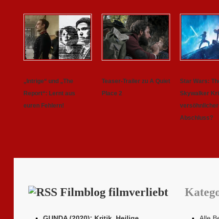
„Intrige“ und „The
Teaser-Trailer zu A Quiet
Star Wars: Th
Report“: Lernt aus
Place 2
Skywalker Krit
euren Fehlern!
versöhnlicher
Abschluss?
Filmblog filmverliebt
Katego
GUNDA (2020): Kritik. Heilige
Alle B