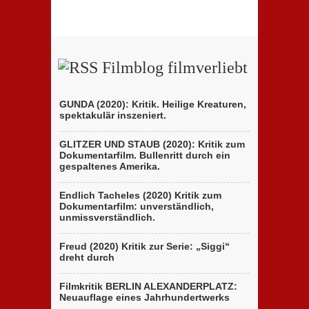
der
ungewöhnliches
Brüder
Holocaust-
D’Innocenzo
Drama
Filmblog filmverliebt
GUNDA (2020): Kritik. Heilige Kreaturen,
spektakulär inszeniert.
GLITZER UND STAUB (2020): Kritik zum
Dokumentarfilm. Bullenritt durch ein
gespaltenes Amerika.
Endlich Tacheles (2020) Kritik zum
Dokumentarfilm: unverständlich,
unmissverständlich.
Freud (2020) Kritik zur Serie: „Siggi“
dreht durch
Filmkritik BERLIN ALEXANDERPLATZ:
Neuauflage eines Jahrhundertwerks