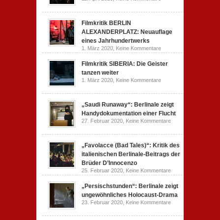
Dokumentarfilm:
Freud
unverständlich,
(2020)
unmissverständlich.
Kritik
zur
Filmkritik BERLIN
Serie:
ALEXANDERPLATZ: Neuauflage
„Siggi“
dreht
eines Jahrhundertwerks
durch
zu
1. März 2020,
Keine Kommentare
Filmkritik
BERLIN
Filmkritik SIBERIA: Die Geister
ALEXANDERPLATZ:
Neuauflage
tanzen weiter
eines
zu
1. März 2020,
Keine Kommentare
Jahrhundertwerks
Filmkritik
SIBERIA:
Die
Geister
„Saudi Runaway“: Berlinale zeigt
tanzen
Handydokumentation einer Flucht
weiter
zu
27. Februar 2020,
Keine Kommentare
„Saudi
Runaway“:
Berlinale
zeigt
„Favolacce (Bad Tales)“: Kritik des
Handydokumentatio
italienischen Berlinale-Beitrags der
einer
Flucht
Brüder D’Innocenzo
zu
25. Februar 2020,
Keine Kommentare
„Favolacce
(Bad
„Persischstunden“: Berlinale zeigt
Tales)“:
Kritik
ungewöhnliches Holocaust-Drama
des
zu
23. Februar 2020,
Keine Kommentare
italienischen
„Persischstunden“:
Berlinale-
Berlinale
Beitrags
zeigt