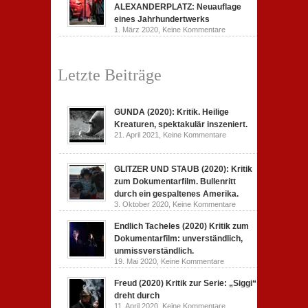
Serie:
ALEXANDERPLATZ: Neuauflage
„Siggi“
dreht
eines Jahrhundertwerks
durch
zu
1. März 2020,
Keine Kommentare
Filmkritik
BERLIN
ALEXANDERPLATZ:
Neuauflage
Letzte Beiträge
eines
Jahrhundertwerks
GUNDA (2020): Kritik. Heilige
Kreaturen, spektakulär inszeniert.
zu
21. April 2021,
Keine Kommentare
GUNDA
(2020):
Kritik.
Heilige
GLITZER UND STAUB (2020): Kritik
Kreaturen,
zum Dokumentarfilm. Bullenritt
spektakulär
inszeniert.
durch ein gespaltenes Amerika.
zu
3. Oktober 2020,
Keine Kommentare
GLITZER
UND
Endlich Tacheles (2020) Kritik zum
STAUB
(2020):
Dokumentarfilm: unverständlich,
Kritik
unmissverständlich.
zum
zu
19. Mai 2020,
Keine Kommentare
Dokumentarfilm.
Endlich
Bullenritt
Tacheles
durch
Freud (2020) Kritik zur Serie: „Siggi“
(2020)
ein
Kritik
gespaltenes
dreht durch
zum
Amerika.
zu
11. April 2020,
Keine Kommentare