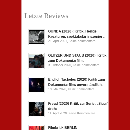
Letzte Reviews
GUNDA (2020): Kritik. Heilige
Kreaturen, spektakulär inszeniert.
zu
21. April 2021,
Keine Kommentare
GUNDA
(2020):
Kritik.
Heilige
GLITZER UND STAUB (2020): Kritik
Kreaturen,
zum Dokumentarfilm.
spektakulär
zu
3. Oktober 2020,
Keine Kommentare
inszeniert.
GLITZER
UND
STAUB
(2020):
Endlich Tacheles (2020) Kritik zum
Kritik
Dokumentarfilm: unverständlich,
zum
zu
19. Mai 2020,
Keine Kommentare
Dokumentarfilm.
Endlich
Bullenritt
Tacheles
durch
(2020)
ein
Kritik
gespaltenes
Freud (2020) Kritik zur Serie: „Siggi“
zum
Amerika.
dreht
Dokumentarfilm:
zu
11. April 2020,
Keine Kommentare
unverständlich,
Freud
unmissverständlich.
(2020)
Kritik
zur
Filmkritik BERLIN