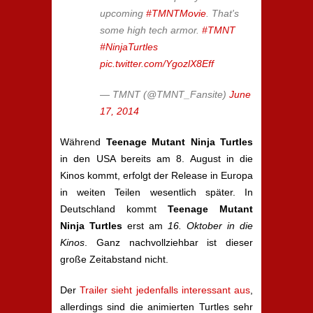
upcoming
#TMNTMovie
. That's
some high tech armor.
#TMNT
#NinjaTurtles
pic.twitter.com/YgozlX8Eff
— TMNT (@TMNT_Fansite)
June
17, 2014
Während
Teenage Mutant Ninja Turtles
in den USA bereits am 8. August in die
Kinos kommt, erfolgt der Release in Europa
in weiten Teilen wesentlich später. In
Deutschland kommt
Teenage Mutant
Ninja Turtles
erst am
16. Oktober in die
Kinos
. Ganz nachvollziehbar ist dieser
große Zeitabstand nicht.
Der
Trailer sieht jedenfalls interessant aus
,
allerdings sind die animierten Turtles sehr