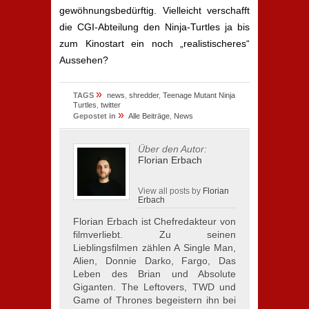
gewöhnungsbedürftig. Vielleicht verschafft
die CGI-Abteilung den Ninja-Turtles ja bis
zum Kinostart ein noch „realistischeres“
Aussehen?
»
TAGS
news
,
shredder
,
Teenage Mutant Ninja
Turtles
,
twitter
»
Gepostet in
Alle Beiträge
,
News
Über den Autor:
Florian Erbach
View all posts by
Florian
Erbach
Florian Erbach ist Chefredakteur von
filmverliebt. Zu seinen
Lieblingsfilmen zählen A Single Man,
Alien, Donnie Darko, Fargo, Das
Leben des Brian und Absolute
Giganten. The Leftovers, TWD und
Game of Thrones begeistern ihn bei