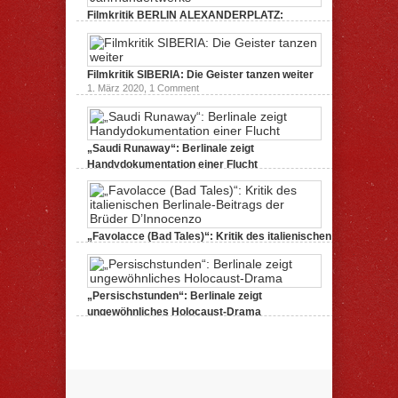
Filmkritik BERLIN ALEXANDERPLATZ:
Neuauflage eines Jahrhundertwerks
1. März 2020,
2 Comments
Filmkritik SIBERIA: Die Geister tanzen weiter
1. März 2020,
1 Comment
„Saudi Runaway“: Berlinale zeigt
Handydokumentation einer Flucht
27. Februar 2020,
0 Comments
„Favolacce (Bad Tales)“: Kritik des italienischen
Berlinale-Beitrags der Brüder D’Innocenzo
25. Februar 2020,
2 Comments
„Persischstunden“: Berlinale zeigt
ungewöhnliches Holocaust-Drama
23. Februar 2020,
1 Comment