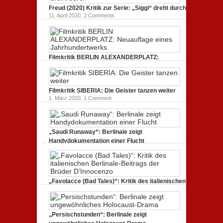
Freud (2020) Kritik zur Serie: „Siggi“ dreht durch
11. April 2020,
2 Comments
Filmkritik BERLIN ALEXANDERPLATZ:
Neuauflage eines Jahrhundertwerks
1. März 2020,
2 Comments
Filmkritik SIBERIA: Die Geister tanzen weiter
1. März 2020,
1 Comment
„Saudi Runaway“: Berlinale zeigt
Handydokumentation einer Flucht
27. Februar 2020,
0 Comments
„Favolacce (Bad Tales)“: Kritik des italienischen
Berlinale-Beitrags der Brüder D’Innocenzo
25. Februar 2020,
2 Comments
„Persischstunden“: Berlinale zeigt