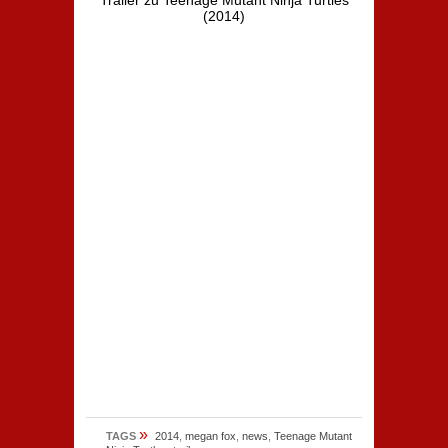
Trailer zu Teenage Mutant Ninja Turtles
(2014)
»
TAGS
2014
,
megan fox
,
news
,
Teenage Mutant