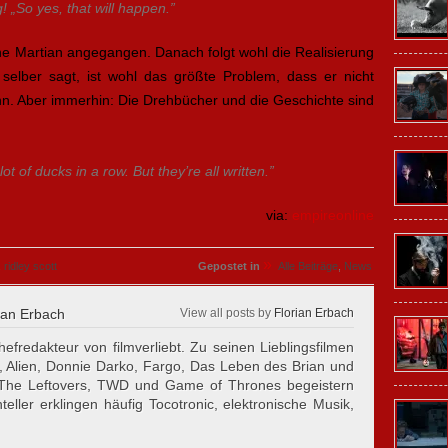
! „So yes, that will happen.”
 Martian angegangen. Danach folgt wohl die Realisierung
selber sagt, ist wohl das größte Problem, dass er nicht
ann. Aber immerhin: Die Drehbücher und die Geschichte sind
lot of ducks in a row. But they’re
all
written.”
via:
empireonline
»
,
ridley scott
Gepostet in
Alle Beiträge
,
News
ian Erbach
View all posts by
Florian Erbach
hefredakteur von filmverliebt. Zu seinen Lieblingsfilmen
, Alien, Donnie Darko, Fargo, Das Leben des Brian und
 The Leftovers, TWD und Game of Thrones begeistern
eller erklingen häufig Tocotronic, elektronische Musik,