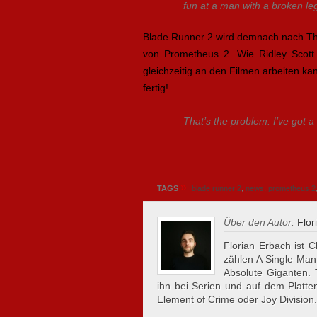
fun at a man with a broken leg
Blade Runner 2 wird demnach nach The
von Prometheus 2. Wie Ridley Scott 
gleichzeitig an den Filmen arbeiten k
fertig!
That’s the problem. I’ve got a 
»
TAGS
blade runner 2
,
news
,
prometheus 2
Über den Autor:
Flor
Florian Erbach ist C
zählen A Single Man
Absolute Giganten.
ihn bei Serien und auf dem Plattent
Element of Crime oder Joy Division.