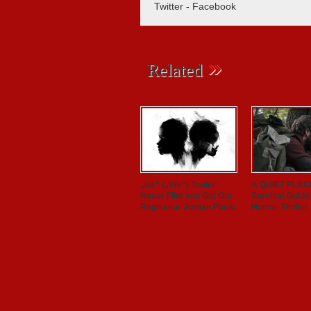
Twitter
-
Facebook
»
Related
„Us“ („Wir“) Trailer:
A QUIET PLAC
Neuer Film von Get Out
Survival-Guid
Regisseur Jordan Peele
Horror-Thriller