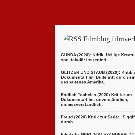
Filmblog filmverl
GUNDA (2020): Kritik. Heilige Kreatu
spektakulär inszeniert.
GLITZER UND STAUB (2020): Kritik
Dokumentarfilm. Bullenritt durch ei
gespaltenes Amerika.
Endlich Tacheles (2020) Kritik zum
Dokumentarfilm: unverständlich,
unmissverständlich.
Freud (2020) Kritik zur Serie: „Siggi
durch
Filmkritik BERLIN ALEXANDERPLAT