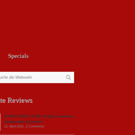
Specials
te Reviews
GUNDA (2020): Kritik. Heilige Kreaturen,
spektakulär inszeniert.
21. April 2021,
2 Comments