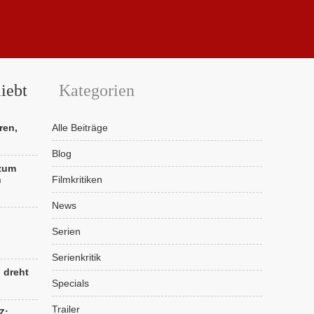
iebt
Kategorien
ren,
Alle Beiträge
Blog
 zum
n
Filmkritiken
News
Serien
Serienkritik
“ dreht
Specials
Trailer
Z: