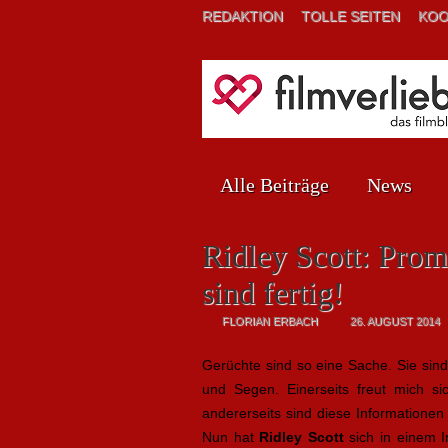
REDAKTION
TOLLE SEITEN
KOO
Alle Beiträge
News
Ridley Scott: Prom
sind fertig!
FLORIAN ERBACH
26. AUGUST 2014
Gerüchte sind so eine Sache. Sie sind
und Segen. Einerseits freut mich sic
andererseits sind diese Informationen 
Nun hat
Ridley Scott
sich in einem I