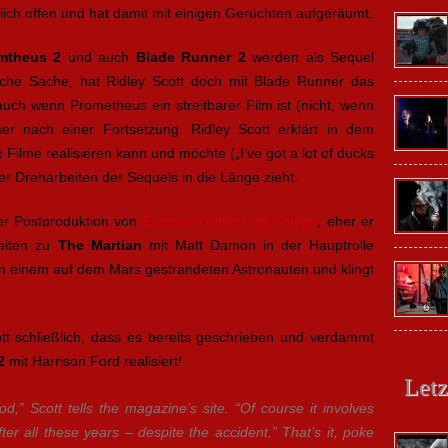
lich offen und hat damit mit einigen Gerüchten aufgeräumt.
mtheus 2
und auch
Blade Runner 2
werden als Sequel
ogische Sache, hat Ridley Scott doch mit Blade Runner das
auch wenn Prometheus ein streitbarer Film ist (nicht, wenn
ser nach einer Fortsetzung. Ridley Scott erklärt in dem
e Filme realisieren kann und möchte („I’ve got a lot of ducks
der Dreharbeiten der Sequels in die Länge zieht.
der Postproduktion von
Exodus: Götter und Könige
, eher er
eiten zu
The Martian
mit Matt Damon in der Hauptrolle
on einem auf dem Mars gestrandeten Astronauten und klingt
tt schließlich, dass es bereits geschrieben und verdammt
2
mit Harrison Ford realisiert!
Letz
od,” Scott tells the magazine’s site. “Of course it involves
ter all these years – despite the accident.” That’s it, poke