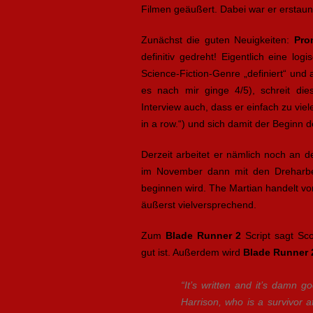
Filmen geäußert. Dabei war er erstaun
Zunächst die guten Neuigkeiten:
Pro
definitiv gedreht! Eigentlich eine l
Science-Fiction-Genre „definiert“ und 
es nach mir ginge 4/5), schreit die
Interview auch, dass er einfach zu viel
in a row.“) und sich damit der Beginn 
Derzeit arbeitet er nämlich noch an 
im November dann mit den Dreharb
beginnen wird. The Martian handelt v
äußerst vielversprechend.
Zum
Blade Runner 2
Script sagt Sco
gut ist. Außerdem wird
Blade Runner 
“It’s written and it’s damn go
Harrison, who is a survivor af