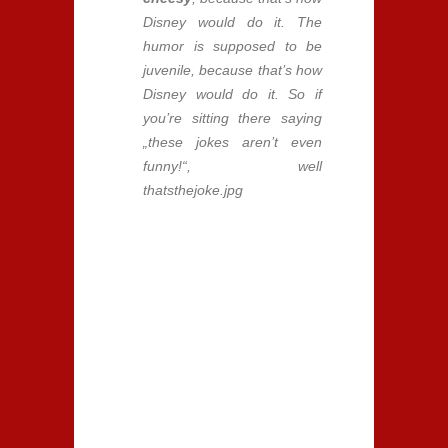
Disney would do it. The
humor is supposed to be
juvenile, because that’s how
Disney would do it. So if
you’re sitting there saying
„these jokes aren’t even
funny!“, well
thatsthejoke.jpg