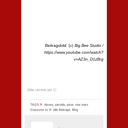
Beitragsbild: (c)
Big Bee Studio /
https://www.youtube.com/watch?
v=AZ3n_D1zBrg
Bitte stimme ab! 🙂
»
TAGS
disney
,
parodie
,
pixar
,
star wars
»
Gepostet in
Alle Beiträge
,
Blog