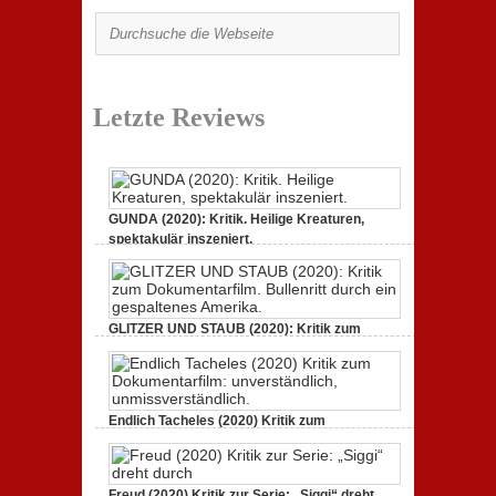
Letzte Reviews
GUNDA (2020): Kritik. Heilige Kreaturen,
spektakulär inszeniert.
zu
21. April 2021,
Keine Kommentare
GUNDA
(2020):
Kritik.
Heilige
GLITZER UND STAUB (2020): Kritik zum
Kreaturen,
spektakulär
Dokumentarfilm.
inszeniert.
zu
3. Oktober 2020,
Keine Kommentare
GLITZER
UND
STAUB
Endlich Tacheles (2020) Kritik zum
(2020):
Dokumentarfilm: unverständlich,
Kritik
zum
zu
19. Mai 2020,
Keine Kommentare
Dokumentarfilm.
Endlich
Bullenritt
Tacheles
Freud (2020) Kritik zur Serie: „Siggi“ dreht
durch