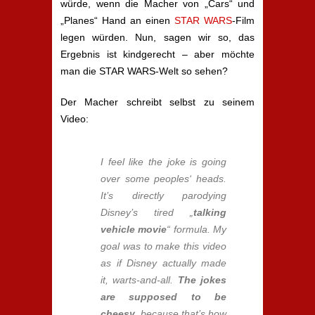
würde, wenn die Macher von „Cars“ und
„Planes“ Hand an einen
STAR WARS
-Film
legen würden. Nun, sagen wir so, das
Ergebnis ist kindgerecht – aber möchte
man die STAR WARS-Welt so sehen?
Der Macher schreibt selbst zu seinem
Video:
I feel like the joke is going
over some peoples‘ heads.
It’s directly parodying
Disney’s tired „
talking
vehicle movie
“ formula. My
goal was to make this video
as if Disney actually made
it, warts-and-all.
The jokes
are supposed to be
cheesy
, because that’s how