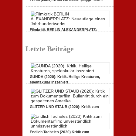
(2020)
ein
Kritik
zu
gespaltenes
11. April 2020,
Keine Kommentare
zum
Freud
Amerika.
Dokumentarfilm:
(2020)
unverständlich,
Kritik
unmissverständlich.
zur
Serie:
„Siggi“
Filmkritik BERLIN ALEXANDERPLATZ:
dreht
Neuauflage eines Jahrhundertwerks
durch
zu
1. März 2020,
Keine Kommentare
Filmkritik
Letzte Beiträge
BERLIN
ALEXANDERPLATZ:
Neuauflage
eines
Jahrhundertwerks
GUNDA (2020): Kritik. Heilige Kreaturen,
spektakulär inszeniert.
zu
21. April 2021,
Keine Kommentare
GUNDA
(2020):
Kritik.
Heilige
GLITZER UND STAUB (2020): Kritik zum
Kreaturen,
spektakulär
Dokumentarfilm. Bullenritt durch ein
inszeniert.
gespaltenes Amerika.
zu
3. Oktober 2020,
Keine Kommentare
GLITZER
Endlich Tacheles (2020) Kritik zum
UND
STAUB