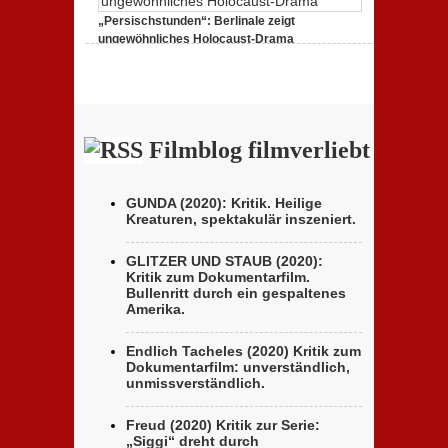
„Favolacce
(Bad
„Persischstunden“: Berlinale zeigt
Tales)“:
ungewöhnliches Holocaust-Drama
Kritik
des
zu
23. Februar 2020,
Keine Kommentare
italienischen
„Persischstunden“:
Berlinale-
Berlinale
Beitrags
zeigt
der
ungewöhnliches
Brüder
Holocaust-
D’Innocenzo
Drama
Filmblog filmverliebt
GUNDA (2020): Kritik. Heilige
Kreaturen, spektakulär inszeniert.
GLITZER UND STAUB (2020):
Kritik zum Dokumentarfilm.
Bullenritt durch ein gespaltenes
Amerika.
Endlich Tacheles (2020) Kritik zum
Dokumentarfilm: unverständlich,
unmissverständlich.
Freud (2020) Kritik zur Serie:
„Siggi“ dreht durch