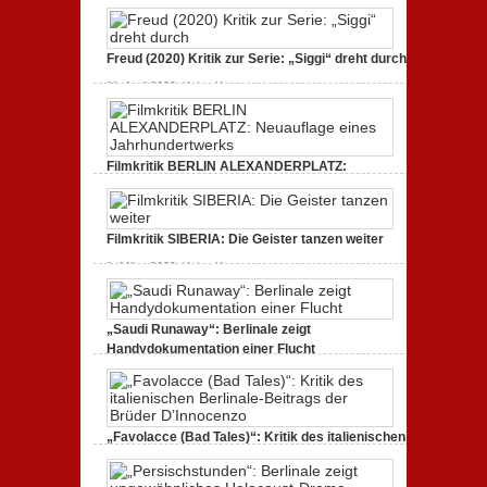
Dokumentarfilm: unverständlich,
(2020):
unmissverständlich.
Kritik
zum
zu
19. Mai 2020,
Keine Kommentare
Dokumentarfilm.
Freud (2020) Kritik zur Serie: „Siggi“ dreht durch
Endlich
Bullenritt
Tacheles
durch
zu
11. April 2020,
Keine Kommentare
(2020)
ein
Freud
Kritik
gespaltenes
(2020)
zum
Amerika.
Kritik
Dokumentarfilm:
zur
unverständlich,
Serie:
unmissverständlich.
„Siggi“
Filmkritik BERLIN ALEXANDERPLATZ:
dreht
Neuauflage eines Jahrhundertwerks
durch
zu
1. März 2020,
Keine Kommentare
Filmkritik
BERLIN
Filmkritik SIBERIA: Die Geister tanzen weiter
ALEXANDERPLATZ:
Neuauflage
zu
1. März 2020,
Keine Kommentare
eines
Filmkritik
Jahrhundertwerks
SIBERIA:
Die
Geister
„Saudi Runaway“: Berlinale zeigt
tanzen
weiter
Handydokumentation einer Flucht
zu
27. Februar 2020,
Keine Kommentare
„Saudi
Runaway“:
Berlinale
zeigt
„Favolacce (Bad Tales)“: Kritik des italienischen
Handydokumentation
einer
Berlinale-Beitrags der Brüder D’Innocenzo
Flucht
zu
25. Februar 2020,
Keine Kommentare