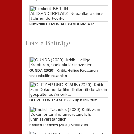
zum
Freud
Amerika.
Dokumentarfilm:
(2020)
unverständlich,
Kritik
unmissverständlich.
zur
Serie:
„Siggi“
Filmkritik BERLIN ALEXANDERPLATZ:
dreht
durch
Neuauflage eines Jahrhundertwerks
zu
1. März 2020,
Keine Kommentare
Filmkritik
Letzte Beiträge
BERLIN
ALEXANDERPLATZ:
Neuauflage
eines
Jahrhundertwerks
GUNDA (2020): Kritik. Heilige Kreaturen,
spektakulär inszeniert.
zu
21. April 2021,
Keine Kommentare
GUNDA
(2020):
Kritik.
Heilige
Kreaturen,
GLITZER UND STAUB (2020): Kritik zum
spektakulär
Dokumentarfilm. Bullenritt durch ein
inszeniert.
gespaltenes Amerika.
zu
3. Oktober 2020,
Keine Kommentare
GLITZER
UND
Endlich Tacheles (2020) Kritik zum
STAUB
(2020):
Dokumentarfilm: unverständlich,
Kritik