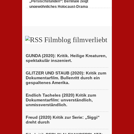
„Persischstunden“: Berlinale zeigt
Tales)“:
Kritik
ungewöhnliches Holocaust-Drama
des
zu
23. Februar 2020,
Keine Kommentare
italienischen
„Persischstunden“:
Berlinale-
Berlinale
Beitrags
zeigt
der
ungewöhnliches
Brüder
Holocaust-
D’Innocenzo
Drama
Filmblog filmverliebt
GUNDA (2020): Kritik. Heilige Kreaturen,
spektakulär inszeniert.
GLITZER UND STAUB (2020): Kritik zum
Dokumentarfilm. Bullenritt durch ein
gespaltenes Amerika.
Endlich Tacheles (2020) Kritik zum
Dokumentarfilm: unverständlich,
unmissverständlich.
Freud (2020) Kritik zur Serie: „Siggi“
dreht durch