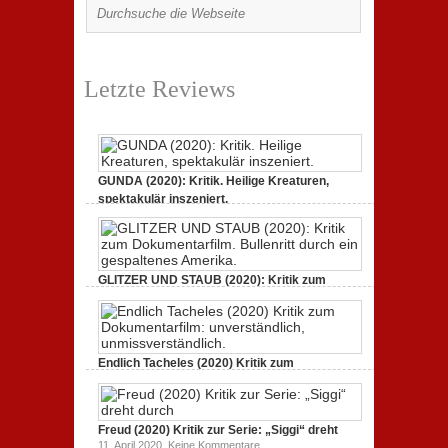
Letzte Reviews
GUNDA (2020): Kritik. Heilige Kreaturen,
spektakulär inszeniert.
zu
21. April 2021,
Keine Kommentare
GUNDA
(2020):
Kritik.
Heilige
Kreaturen,
GLITZER UND STAUB (2020): Kritik zum
spektakulär
Dokumentarfilm.
inszeniert.
zu
3. Oktober 2020,
Keine Kommentare
GLITZER
UND
STAUB
(2020):
Endlich Tacheles (2020) Kritik zum
Kritik
Dokumentarfilm: unverständlich,
zum
zu
19. Mai 2020,
Keine Kommentare
Dokumentarfilm.
Endlich
Bullenritt
Tacheles
durch
Freud (2020) Kritik zur Serie: „Siggi“ dreht
(2020)
ein
Kritik
zu
gespaltenes
11. April 2020,
Keine Kommentare