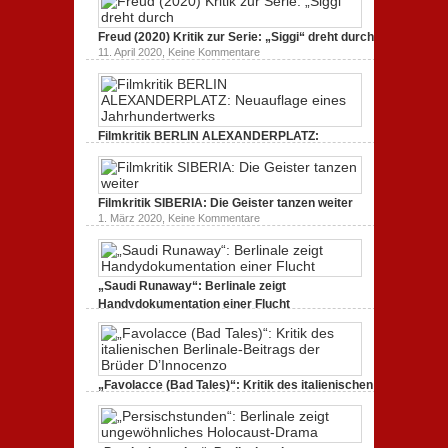
unmissverständlich.
zum
zu
19. Mai 2020,
Keine Kommentare
Dokumentarfilm.
Endlich
Bullenritt
Freud (2020) Kritik zur Serie: „Siggi“ dreht durch
Tacheles
durch
zu
11. April 2020,
Keine Kommentare
(2020)
ein
Freud
Kritik
gespaltenes
(2020)
zum
Amerika.
Kritik
Dokumentarfilm:
zur
unverständlich,
Serie:
unmissverständlich.
„Siggi“
Filmkritik BERLIN ALEXANDERPLATZ:
dreht
durch
Neuauflage eines Jahrhundertwerks
zu
1. März 2020,
Keine Kommentare
Filmkritik
BERLIN
Filmkritik SIBERIA: Die Geister tanzen weiter
ALEXANDERPLATZ:
Neuauflage
zu
1. März 2020,
Keine Kommentare
eines
Filmkritik
Jahrhundertwerks
SIBERIA:
Die
Geister
tanzen
„Saudi Runaway“: Berlinale zeigt
weiter
Handydokumentation einer Flucht
zu
27. Februar 2020,
Keine Kommentare
„Saudi
Runaway“:
Berlinale
zeigt
Handydokumentation
„Favolacce (Bad Tales)“: Kritik des italienischen
einer
Berlinale-Beitrags der Brüder D’Innocenzo
Flucht
zu
25. Februar 2020,
Keine Kommentare
„Favolacce
(Bad