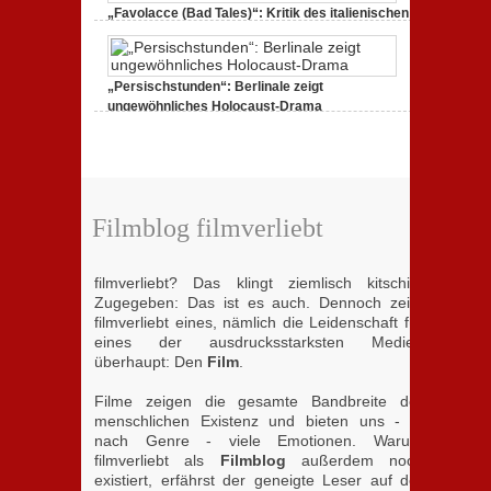
„Favolacce (Bad Tales)“: Kritik des italienischen
Berlinale-Beitrags der Brüder D’Innocenzo
25. Februar 2020,
2 Comments
„Persischstunden“: Berlinale zeigt
ungewöhnliches Holocaust-Drama
23. Februar 2020,
1 Comment
Filmblog filmverliebt
filmverliebt? Das klingt ziemlisch kitschig.
Zugegeben: Das ist es auch. Dennoch zeigt
filmverliebt eines, nämlich die Leidenschaft für
eines der ausdrucksstarksten Medien
überhaupt: Den
Film
.
Filme zeigen die gesamte Bandbreite der
menschlichen Existenz und bieten uns - je
nach Genre - viele Emotionen. Warum
filmverliebt als
Filmblog
außerdem noch
existiert, erfährst der geneigte Leser auf der