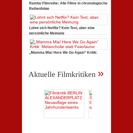
Rambo Filmreihe: Alle Filme in chronologischer
Reihenfolge
Juni 4, 2019,
2 Comments
Lohnt sich Netflix? Kein Test, aber eine
persönliche Meinung
Dezember 2, 2018,
2 Comments
„Mamma Mia! Here We Go Again“ Kritik:
Melancholie statt Feierlaune
Juli 18, 2018,
1 Comment
»
Aktuelle Filmkritiken