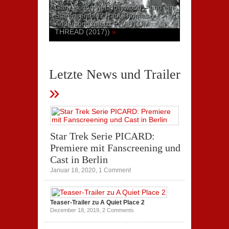
Ganz schön viel Hollywood – und ein
Starensemble? Paul Thomas
Anderson (zuletzt PHANTOM
THREAD (2017))
»
Letzte News und Trailer
»
Star Trek Serie PICARD:
Premiere mit Fanscreening und
Cast in Berlin
Januar 18, 2020,
1 Comment
Teaser-Trailer zu A Quiet Place 2
Dezember 18, 2019,
2 Comments