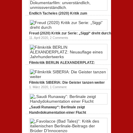
3. Oktober 2020,
2 Comments
Endlich Tacheles (2020) Kritik zum
Dokumentarfilm: unverständlich,
unmissverständlich.
19. Mai 2020,
0 Comments
Freud (2020) Kritik zur Serie: „Siggi“ dreht durch
11. April 2020,
2 Comments
Filmkritik BERLIN ALEXANDERPLATZ:
Neuauflage eines Jahrhundertwerks
1. März 2020,
2 Comments
Filmkritik SIBERIA: Die Geister tanzen weiter
1. März 2020,
1 Comment
„Saudi Runaway“: Berlinale zeigt
Handydokumentation einer Flucht
27. Februar 2020,
0 Comments