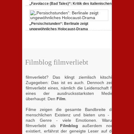
Handydokumentation
„Favolacce (Bad Tales)“: Kritik des italienischen
einer
Berlinale-Beitrags der Brüder D’Innocenzo
Flucht
zu
25. Februar 2020,
Keine Kommentare
„Favolacce
(Bad
„Persischstunden“: Berlinale zeigt
Tales)“:
Kritik
ungewöhnliches Holocaust-Drama
des
zu
23. Februar 2020,
Keine Kommentare
italienischen
„Persischstunden“:
Berlinale-
Berlinale
Beitrags
zeigt
der
ungewöhnliches
Brüder
Holocaust-
D’Innocenzo
Drama
Filmblog filmverliebt
filmverliebt? Das klingt ziemlisch kitschig.
Zugegeben: Das ist es auch. Dennoch zeigt
filmverliebt eines, nämlich die Leidenschaft für
eines der ausdrucksstarksten Medien
überhaupt: Den
Film
.
Filme zeigen die gesamte Bandbreite der
menschlichen Existenz und bieten uns - je
nach Genre - viele Emotionen. Warum
filmverliebt als
Filmblog
außerdem noch
existiert, erfährst der geneigte Leser auf der