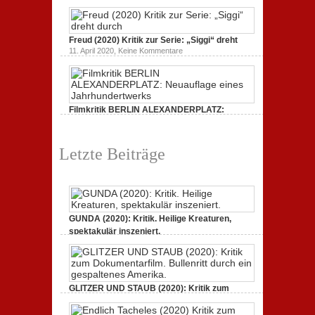
Dokumentarfilm: unverständlich,
zum
zu
19. Mai 2020,
Keine Kommentare
Dokumentarfilm.
Endlich
Bullenritt
Tacheles
durch
Freud (2020) Kritik zur Serie: „Siggi“ dreht
(2020)
ein
Kritik
zu
gespaltenes
11. April 2020,
Keine Kommentare
zum
Freud
Amerika.
Dokumentarfilm:
(2020)
unverständlich,
Kritik
unmissverständlich.
zur
Serie:
„Siggi“
Filmkritik BERLIN ALEXANDERPLATZ:
dreht
durch
Neuauflage eines Jahrhundertwerks
zu
1. März 2020,
Keine Kommentare
Filmkritik
Letzte Beiträge
BERLIN
ALEXANDERPLATZ:
Neuauflage
eines
Jahrhundertwerks
GUNDA (2020): Kritik. Heilige Kreaturen,
spektakulär inszeniert.
zu
21. April 2021,
Keine Kommentare
GUNDA
(2020):
Kritik.
Heilige
Kreaturen,
GLITZER UND STAUB (2020): Kritik zum
spektakulär
Dokumentarfilm. Bullenritt durch ein
inszeniert.
gespaltenes Amerika.