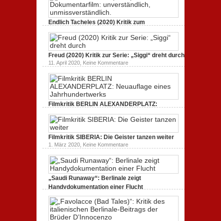
zu
3. Oktober 2020,
Keine Kommentare
GLITZER
UND
Endlich Tacheles (2020) Kritik zum
STAUB
(2020):
Dokumentarfilm: unverständlich,
Kritik
unmissverständlich.
zum
zu
19. Mai 2020,
Keine Kommentare
Dokumentarfilm.
Endlich
Bullenritt
Freud (2020) Kritik zur Serie: „Siggi“ dreht durch
Tacheles
durch
zu
11. April 2020,
Keine Kommentare
(2020)
ein
Freud
Kritik
gespaltenes
(2020)
zum
Amerika.
Kritik
Dokumentarfilm:
zur
unverständlich,
Serie:
unmissverständlich.
„Siggi“
Filmkritik BERLIN ALEXANDERPLATZ:
dreht
durch
Neuauflage eines Jahrhundertwerks
zu
1. März 2020,
Keine Kommentare
Filmkritik
BERLIN
Filmkritik SIBERIA: Die Geister tanzen weiter
ALEXANDERPLATZ:
Neuauflage
zu
1. März 2020,
Keine Kommentare
eines
Filmkritik
Jahrhundertwerks
SIBERIA:
Die
Geister
tanzen
„Saudi Runaway“: Berlinale zeigt
weiter
Handydokumentation einer Flucht
zu
27. Februar 2020,
Keine Kommentare
„Saudi
Runaway“:
Berlinale
zeigt