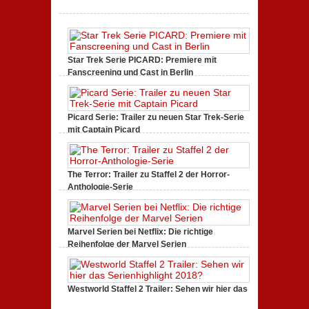
Freud
(2020)
Kritik
zur
Serie:
„Siggi“
Star Trek Serie PICARD: Premiere mit
dreht
durch
Fanscreening und Cast in Berlin
zu
Januar 18, 2020,
Keine Kommentare
Star
Trek
Serie
PICARD:
Picard Serie: Trailer zu neuen Star Trek-Serie
Premiere
mit Captain Picard
mit
zu
Juli 21, 2019,
Keine Kommentare
Fanscreening
Picard
und
Serie:
Cast
Trailer
in
zu
Berlin
The Terror: Trailer zu Staffel 2 der Horror-
neuen
Anthologie-Serie
Star
zu
Juni 23, 2019,
Keine Kommentare
Trek-
The
Serie
Terror:
mit
Trailer
Captain
zu
Picard
Marvel Serien bei Netflix: Die richtige
Staffel
Reihenfolge der Marvel Serien
2
zu
April 15, 2018,
3 Kommentare
der
Marvel
Horror-
Serien
Anthologie-
bei
Serie
Netflix:
Westworld Staffel 2 Trailer: Sehen wir hier das
Die
Serienhighlight 2018?
richtige