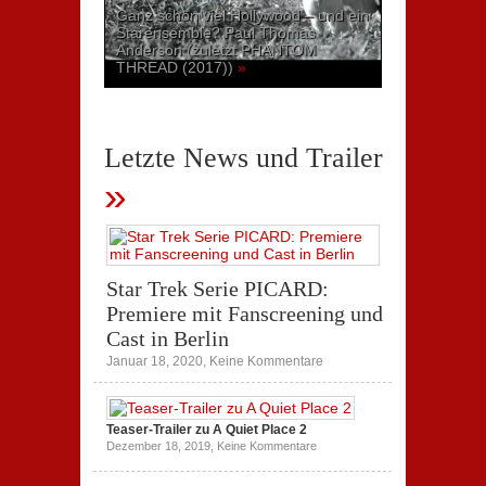
Ganz schön viel Hollywood – und ein
Starensemble? Paul Thomas
Anderson (zuletzt PHANTOM
THREAD (2017))
»
Letzte News und Trailer
»
Star Trek Serie PICARD:
Premiere mit Fanscreening und
Cast in Berlin
zu
Januar 18, 2020,
Keine Kommentare
Star
Trek
Serie
PICARD:
Teaser-Trailer zu A Quiet Place 2
Premiere
zu
Dezember 18, 2019,
Keine Kommentare
mit
Teaser-
Fanscreening
Trailer
und
zu