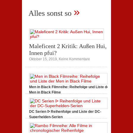
zu
April 1, 2018,
Keine Kommentare
Reihenfolge
Westworld
der
»
Staffel
Marvel
Alles sonst so
2
Serien
Trailer:
Sehen
wir
hier
das
Serienhighlight
2018?
Maleficent 2 Kritik: Außen Hui,
Innen pfui?
zu
Oktober 15, 2019,
Keine Kommentare
Maleficent
2
Kritik:
Außen
Hui,
Innen
Men in Black Filmreihe: Reihefolge und Liste der
pfui?
Men in Black Filme
zu
Juni 10, 2019,
Keine Kommentare
Men
in
Black
Filmreihe:
DC Serien ᐅ Reihenfolge und Liste der DC-
Reihefolge
Superhelden-Serien
und
zu
Juni 5, 2019,
Keine Kommentare
Liste
DC
der
Serien
Men
ᐅ
in