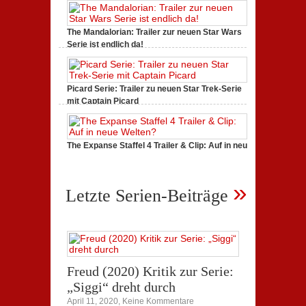
Cast
A
Quiet
in
Place
Berlin
The Mandalorian: Trailer zur neuen Star Wars
2
Serie ist endlich da!
zu
August 24, 2019,
Keine Kommentare
The
Mandalorian:
Trailer
zur
Picard Serie: Trailer zu neuen Star Trek-Serie
neuen
mit Captain Picard
Star
zu
Juli 21, 2019,
Keine Kommentare
Wars
Picard
Serie
Serie:
ist
Trailer
endlich
zu
da!
The Expanse Staffel 4 Trailer & Clip: Auf in neue
neuen
Welten?
Star
zu
Juli 21, 2019,
Keine Kommentare
Trek-
The
Serie
»
Expanse
mit
Letzte Serien-Beiträge
Staffel
Captain
4
Picard
Trailer
&
Clip:
Auf
in
neue
Welten?
Freud (2020) Kritik zur Serie:
„Siggi“ dreht durch
zu
April 11, 2020,
Keine Kommentare