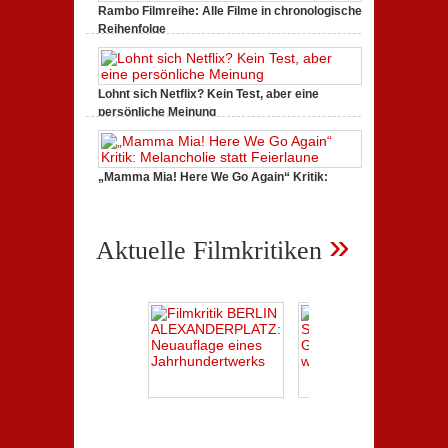
Reihenfolge
Black
Rambo Filmreihe: Alle Filme in chronologischer
und
Filme
Reihenfolge
Liste
zu
Juni 4, 2019,
Keine Kommentare
der
Rambo
DC-
Filmreihe:
Superhelden-
Alle
Serien
Filme
Lohnt sich Netflix? Kein Test, aber eine
in
persönliche Meinung
chronologischer
zu
Dezember 2, 2018,
Keine Kommentare
Reihenfolge
Lohnt
sich
Netflix?
Kein
„Mamma Mia! Here We Go Again“ Kritik:
Test,
Melancholie statt Feierlaune
aber
zu
Juli 18, 2018,
Keine Kommentare
eine
„Mamma
persönliche
»
Mia!
Meinung
Aktuelle Filmkritiken
Here
We
Go
Again“
Kritik:
Melancholie
statt
Feierlaune